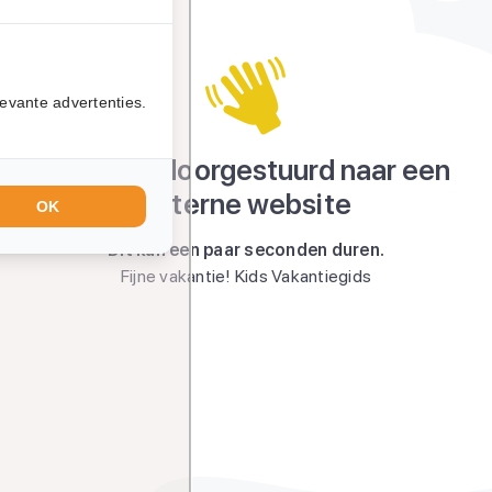
evante advertenties.
Je wordt doorgestuurd naar een
externe website
OK
Dit kan een paar seconden duren.
Fijne vakantie! Kids Vakantiegids