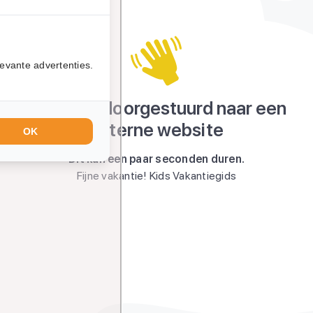
evante advertenties.
Je wordt doorgestuurd naar een
externe website
OK
Dit kan een paar seconden duren.
Fijne vakantie! Kids Vakantiegids