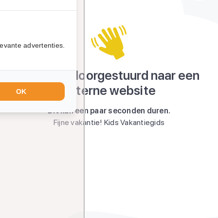
evante advertenties.
Je wordt doorgestuurd naar een
externe website
OK
Dit kan een paar seconden duren.
Fijne vakantie! Kids Vakantiegids