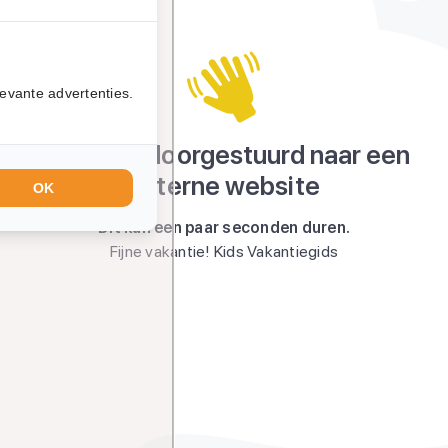
evante advertenties.
Je wordt doorgestuurd naar een
externe website
OK
Dit kan een paar seconden duren.
Fijne vakantie! Kids Vakantiegids