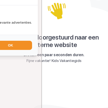
evante advertenties.
Je wordt doorgestuurd naar een
externe website
OK
Dit kan een paar seconden duren.
Fijne vakantie! Kids Vakantiegids