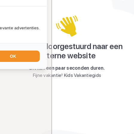
evante advertenties.
Je wordt doorgestuurd naar een
externe website
OK
Dit kan een paar seconden duren.
Fijne vakantie! Kids Vakantiegids