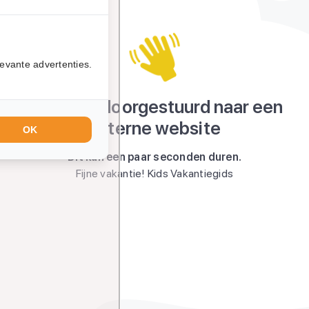
evante advertenties.
Je wordt doorgestuurd naar een
externe website
OK
Dit kan een paar seconden duren.
Fijne vakantie! Kids Vakantiegids