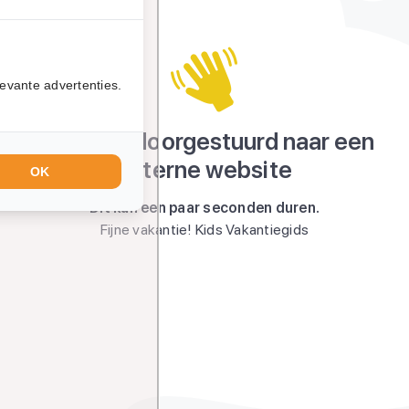
evante advertenties.
Je wordt doorgestuurd naar een
externe website
OK
Dit kan een paar seconden duren.
Fijne vakantie! Kids Vakantiegids