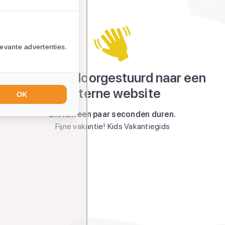
evante advertenties.
Je wordt doorgestuurd naar een
externe website
OK
Dit kan een paar seconden duren.
Fijne vakantie! Kids Vakantiegids