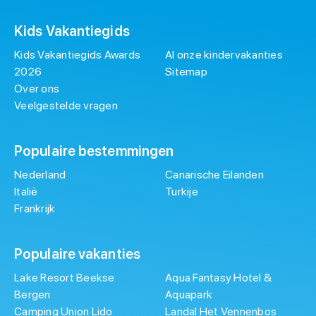
Kids Vakantiegids
Kids Vakantiegids Awards
Al onze kindervakanties
2026
Sitemap
Over ons
Veelgestelde vragen
Populaire bestemmingen
Nederland
Canarische Eilanden
Italië
Turkije
Frankrijk
Populaire vakanties
Lake Resort Beekse
Aqua Fantasy Hotel &
Bergen
Aquapark
Camping Union Lido
Landal Het Vennenbos