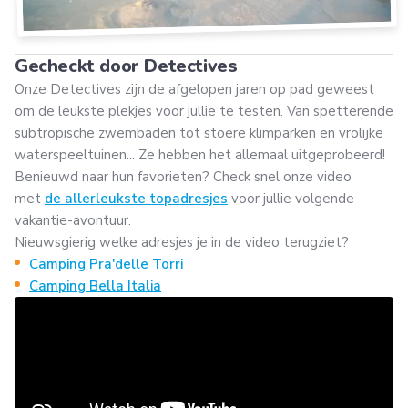
Gecheckt door Detectives
Onze Detectives zijn de afgelopen jaren op pad geweest
om de leukste plekjes voor jullie te testen. Van spetterende
subtropische zwembaden tot stoere klimparken en vrolijke
waterspeeltuinen... Ze hebben het allemaal uitgeprobeerd!
Benieuwd naar hun favorieten? Check snel onze video
met
de allerleukste topadresjes
voor jullie volgende
vakantie-avontuur.
Nieuwsgierig welke adresjes je in de video terugziet?
Camping Pra'delle Torri
Camping Bella Italia