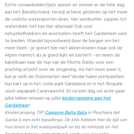
Echte zonaanbidder(tje)s spelen en zonnen er de hele dag
aan het (kiezel)strand, terwijl actieve gezinnen op het meer
de coolste watersporten doen. Van windsurfen, suppen tot
waterskiën, het kan hier allemaal! Ook voor
natuurliefhebbers en avonturiers heeft het Gardameer veel
te bieden. Wandel bijvoorbeeld door de bergen om het
meer heen - je speurt hier niet alleen koeien maar ook de
Alpen marmot als je goed kijkt en luistert! - en neem de
kabelbaan naar de top van de Monte Baldo voor een
prachtig uitzicht over de omgeving. Als het mooi weer is,
kun je zelfs de Dolomieten zien! Verder halen pretparkfans
hun hart op in het coole park Gardaland en in het filmpark-
slash
-aquapark Canevaworld. En na een dag vol actie gaan
jullie lekker relaxen op jullie
kindercamping aan het
Gardameer
!
Kindercamping TIP:
C
amping Bella Italia
in Peschiera del
Garda is een echt topadresje. De kids hebben hier de tijd van
hun leven in het waterpretpark en bij de miniclub en het
Nederlandstalige animatieteam zorgt voor geweldig