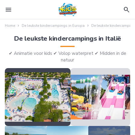
menu
search
Home
De leukste kindercampings in Europa
De leukste kindercampings 
De leukste kindercampings in Italië
✔︎ Animatie voor kids ✔︎ Volop waterpret ✔︎ Midden in de
natuur