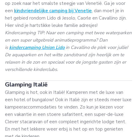
op zoek naar het smalste steegje van Venetië. Ga je voor
een
kindvriendelijke camping bij Venetie
, dan moet je in
het gebied rondom Lido di Jesolo, Caorle en Cavallino zijn.
Hier vind je hartstikke leuke familie adresjes!
Kindercamping TIP: Naar een camping met twee waterparken
en een super uitgebreid animatieprogramma? Dan
is
kindercamping Union Lido
in Cavallino de plek voor jullie!
De aquaparken en het witte zandstrand zijn heerlijk om te
relaxen in de zon en speciaal voor de jongste gasten zijn er
verschillende kinderclubs.
Glamping Italië
Glamping is hot, ook in Italië! Kamperen met de luxe van
een hotel of bungalow! Ook in Italië zijn er steeds meer luxe
kampeeraccommodaties te vinden. Zo kun je kiezen voor
een vakantie in een stoere safaritent, een super-de-luxe
Clever stacaravan of een compleet ingerichte lodge tent.
En met het lekkere weer erbij is het op en top genieten
met de kinderen.