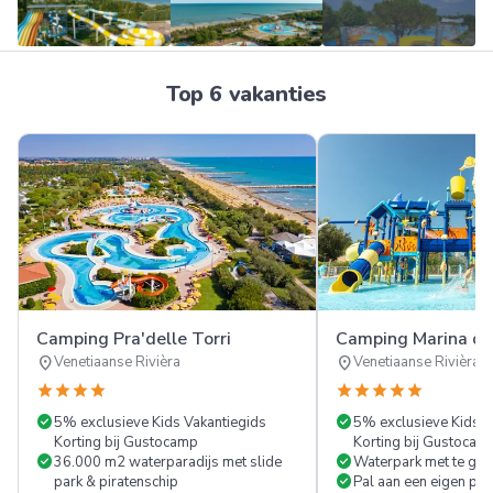
Meer
Top 6 vakanties
FOTO'S
Camping Pra'delle Torri
Camping Marina di
location_on
location_on
Venetiaanse Rivièra
Venetiaanse Rivièra
star
star
star
star
star
star
star
star
star
check_circle
check_circle
5% exclusieve Kids Vakantiegids
5% exclusieve Kids V
Korting bij Gustocamp
Korting bij Gustocam
check_circle
check_circle
36.000 m2 waterparadijs met slide
Waterpark met te gek
check_circle
park & piratenschip
Pal aan een eigen pri