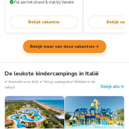
check_circle
Pal aan het strand & vlak bij Venetië
Bekijk vakantie
Bekijk vak
arrow_forward
Bekijk meer van deze vakanties
De leukste kindercampings in Italië
✔︎ Animatie voor kids ✔︎ Volop waterpret ✔︎ Midden in de
arrow_forward
Bekijk alle
natuur