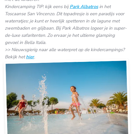
Kindercamping TIP: kijk eens
bij
Park Albatros
in het
Toscaanse San Vincenzo. Dit topadresje is een paradijs voor
waterratjes: je kunt er heerlijk spetteren in de lagune met
zwembaden en glijbaan. Bij Park Albatros logeer je in super-
de-luxe safaritenten. Zo ervaar je het ultieme glamping
gevoel in Bella Italia.
>> Nieuwsgierig naar alle waterpret op de kindercampings?
Bekijk het
hier
.