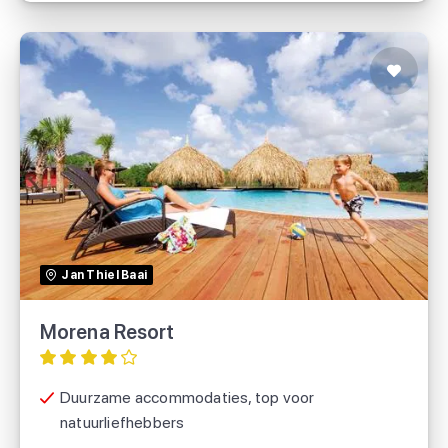
Morena Resort
TUI
Jan Thiel Baai
SUNtip
Morena Resort
Duurzame accommodaties, top voor
natuurliefhebbers