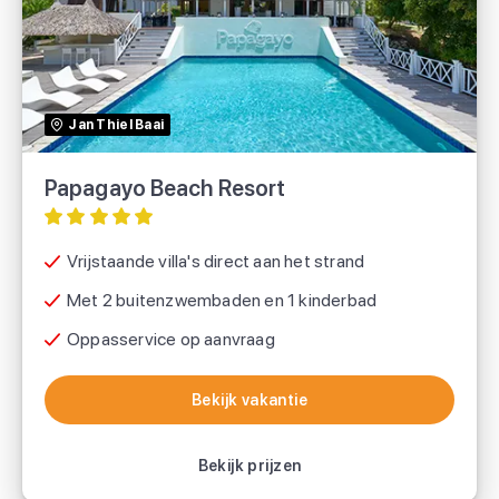
TUI
Jan Thiel Baai
Papagayo Beach Resort
Vrijstaande villa's direct aan het strand
Met 2 buitenzwembaden en 1 kinderbad
Oppasservice op aanvraag
Bekijk vakantie
Bekijk vakantie
Bekijk prijzen