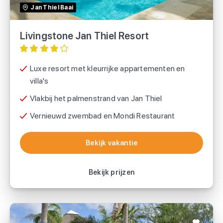
Jan Thiel Baai
Livingstone Jan Thiel Resort
Luxe resort met kleurrijke appartementen en
villa's
Vlakbij het palmenstrand van Jan Thiel
Vernieuwd zwembad en Mondi Restaurant
Bekijk vakantie
Bekijk vakantie
Bekijk prijzen