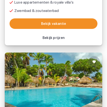
Luxe appartementen & royale villa's
Zwembad & zoutwaterbad
Bekijk vakantie
Bekijk vakantie
Bekijk prijzen
Livingstone Jan Thiel Resort
Corendon