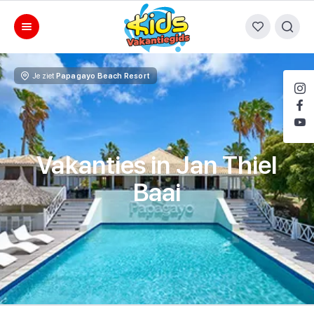
Je ziet
Papagayo Beach Resort
Vakanties in Jan Thiel
Baai