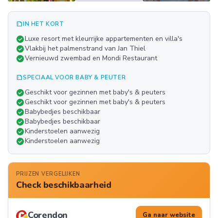
summarize
IN HET KORT
Meer
check_circle
Luxe resort met kleurrijke appartementen en villa's
FOTO'S
check_circle
Vlakbij het palmenstrand van Jan Thiel
play_arrow
check_circle
Vernieuwd zwembad en Mondi Restaurant
summarize
SPECIAAL VOOR BABY & PEUTER
check_circle
Geschikt voor gezinnen met baby's & peuters
check_circle
Geschikt voor gezinnen met baby's & peuters
check_circle
Babybedjes beschikbaar
check_circle
Babybedjes beschikbaar
check_circle
Kinderstoelen aanwezig
check_circle
Kinderstoelen aanwezig
PRIJZEN VERGELIJKEN
Check beschikbaarheid
Corendon
Ga naar website