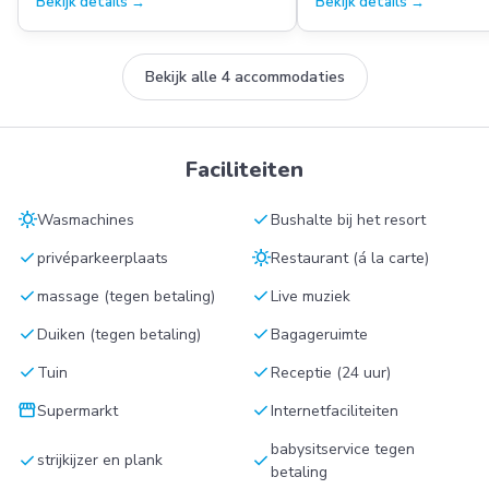
Bekijk details →
Bekijk details →
Bekijk alle 4 accommodaties
Faciliteiten
sunny
check
Wasmachines
Bushalte bij het resort
check
sunny
privéparkeerplaats
Restaurant (á la carte)
check
check
massage (tegen betaling)
Live muziek
check
check
Duiken (tegen betaling)
Bagageruimte
check
check
Tuin
Receptie (24 uur)
storefront
check
Supermarkt
Internetfaciliteiten
babysitservice tegen
check
check
strijkijzer en plank
betaling