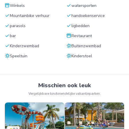
storefront
check
Winkels
watersporten
check
check
Mountainbike verhuur
handoekenservice
check
check
parasols
ligbedden
check
storefront
bar
Restaurant
check
sunny
Kinderzwembad
Buitenzwembad
sunny
sunny
Speeltuin
Kinderstoel
Misschien ook leuk
Vergelijkbare kindvriendelijke vakantieparken.