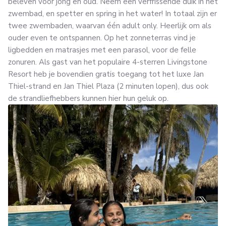
beleven voor jong en oud. Neem een verfrissende duik in het
zwembad, en spetter en spring in het water! In totaal zijn er
twee zwembaden, waarvan één adult only. Heerlijk om als
ouder even te ontspannen. Op het zonneterras vind je
ligbedden en matrasjes met een parasol, voor de felle
zonuren. Als gast van het populaire 4-sterren Livingstone
Resort heb je bovendien gratis toegang tot het luxe Jan
Thiel-strand en Jan Thiel Plaza (2 minuten lopen), dus ook
de strandliefhebbers kunnen hier hun geluk op.