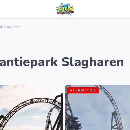
ark Slagharen
kantiepark Slagharen
play_arrow
EIGEN VIDEO