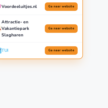
Voordeeluitjes.nl
Ga naar website
Attractie- en
Vakantiepark
Ga naar website
Slagharen
TUI
Ga naar website