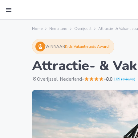
menu
Home
Nederland
Overijssel
Attractie- & Vakantiep
workspace_premium
WINNAAR
Kids Vakantiegids Award!
Attractie- & Va
location_on
Overijssel, Nederland
•
star
star
star
star
•
8.0
(189 reviews)