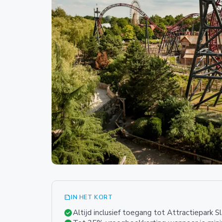
summarize
IN HET KORT
check_circle
Altijd inclusief toegang tot Attractiepark