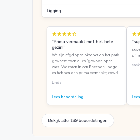
Ligging
star
star
star
star
star_half
star
st
“Prima vermaakt met het hele
“su
gezin!”
supe
We zijn afgelopen oktober op het park
prim
geweest, toen alles 'gewoon'open
sask
was. We zaten in een Raccoon Lodge
en hebben ons prima vermaakt; zowel
op het Vakantiepark, het Attractiepark
Linda
als de Aqua Mexicana. De jongste van
9 vond de KidsClub en speurtocht
helemaal leuk en de jongens vonden de
Lees beoordeling
Lees
- hoge en snelle - attracties leuk. Ook
zijn we nog gaan zwemmen met een
tijdslot; prima te doen! Lekker rustig in
Bekijk alle 189 beoordelingen
het zwembad, waardoor de kids tig
keer van de glijbanen konden en we
heerlijk hebben kunnen genieten van de
giga jacuzzi. Ideaal dat je zo van het