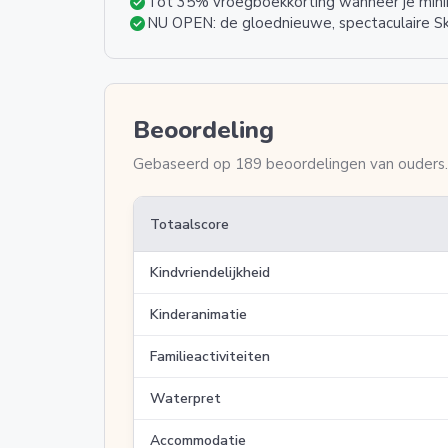
check_circle
Tot 35% vroegboekkorting wanneer je mini
check_circle
NU OPEN: de gloednieuwe, spectaculaire Sk
Beoordeling
Gebaseerd op 189 beoordelingen van ouders.
Totaalscore
Kindvriendelijkheid
Kinderanimatie
Familieactiviteiten
Waterpret
Accommodatie