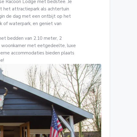
anse Racoon Lodge met bedstee. Je
t het attractiepark als achtertuin
gin de dag met een ontbijt op het
rk of waterpark, en geniet van
et bedden van 2.10 meter, 2
ime woonkamer met eetgedeelte, luxe
derne accommodaties bieden plaats
e!