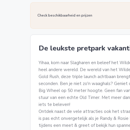
vakantiepark naar het attractiepark
wandelt. Tussendoor even naar het
huisje en daarna vlug weer terug. Kids
Check beschikbaarheid en prijzen
zijn ook oud genoeg om zelf op en neer
te gaan. Of de jongste alleen met papa
of mama. En 's avonds was er een
online bingo, ook erg leuk gedaan!
De leukste pretpark vakant
Yihaa, kom naar Slagharen en beleef het Wil
heel andere wereld. De wereld van het Wilde
Gold Rush, deze triple launch achtbaan brengt
seconden. Ben je niet zo'n waaghals? Geniet d
Big Wheel op 50 meter hoogte. Geen fan van
stuur van een echte Old Timer. Met meer dan 
iets te beleven!
Ontdek naast de vele attracties ook het stra
is pas echt onvergetelijk als je Randy & Rosi
tijdens een meet & greet of bekijk hun span