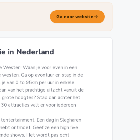
arrow_forward
Ga naar website
ie in Nederland
de Westen! Waan je voor even in een
 westen. Ga op avontuur en stap in de
 je van 0 to 95km per uur in enkele
an van het prachtige uitzicht vanuit de
 grote hoogtes? Stap dan achter het
30 attracties valt er voor iedereen
atentertainment, Een dag in Slagharen
e hebt ontmoet. Geef ze een high five
nende shows. Het wordt pas echt