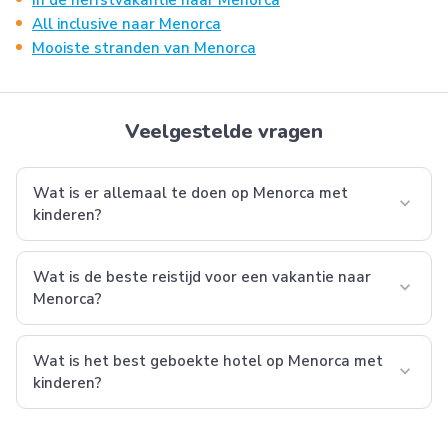
In de herfstvakantie naar Menorca
All inclusive naar Menorca
Mooiste stranden van Menorca
Veelgestelde vragen
Wat is er allemaal te doen op Menorca met
expand_more
kinderen?
Wat is de beste reistijd voor een vakantie naar
expand_more
Menorca?
Wat is het best geboekte hotel op Menorca met
expand_more
kinderen?