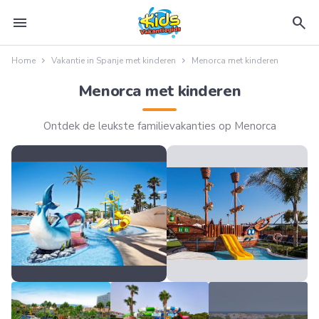
menu
search
Home
Vakantie in Spanje met kinderen
Menorca met kinderen
Menorca met kinderen
Ontdek de leukste familievakanties op Menorca