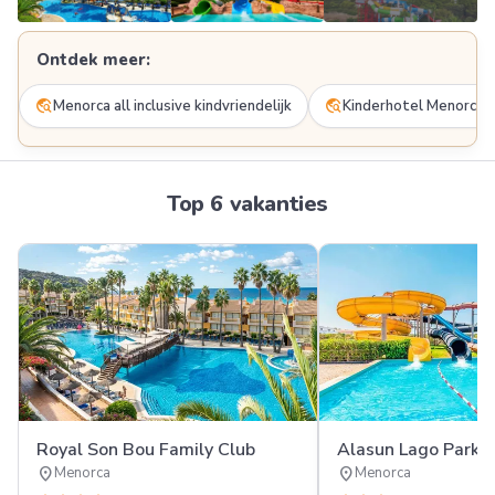
Meer
Ontdek meer:
FOTO'S
travel_explore
travel_explore
Menorca all inclusive kindvriendelijk
Kinderhotel Menorca
Top 6 vakanties
Royal Son Bou Family Club
Alasun Lago Park
location_on
location_on
Menorca
Menorca