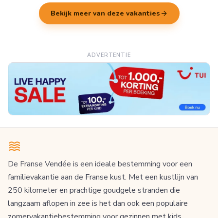
arrow_forward
Bekijk meer van deze vakanties
ADVERTENTIE
De Franse Vendée is een ideale bestemming voor een
familievakantie aan de Franse kust. Met een kustlijn van
250 kilometer en prachtige goudgele stranden die
langzaam aflopen in zee is het dan ook een populaire
zomervakantiebestemming voor gezinnen met kids.