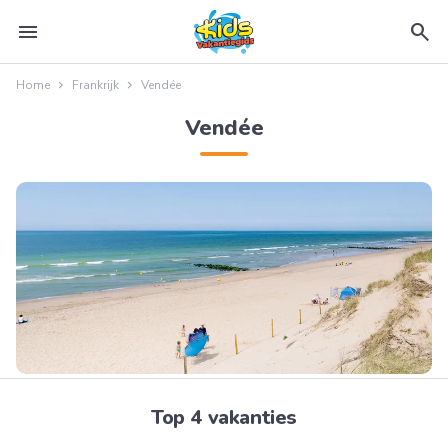
menu
search
Home
Frankrijk
Vendée
Vendée
Top 4 vakanties