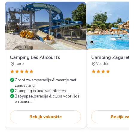
Camping Les Alicourts
Camping Zagarella
location_on
location_on
Loire
Vendée
star
star
star
star
star
star
star
star
star
check_circle
Groot zwemparadijs & meertje met
zandstrand
check_circle
Glamping in luxe safaritenten
check_circle
Babyspeelparadijs & clubs voor kids
en tieners
Bekijk vakantie
Bekijk vak