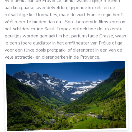
Wie denkt aan de Provence, denkt waarschijnlijk meteen
aan knalpaarse lavendelvelden, tjirpende krekels en de
rotsachtige kustformaties, maar de zuid-Franse regio heeft
véél meer te bieden dan dat. Spot beroemde filmsterren in
het schilderachtige Saint-Tropez, ontdek hoe de lekkerste
geurtjes worden gemaakt in het parfumstadje Grasse, waan
je een stoere gladiator in het amfitheater van Fréjus of ga
voor een flinke dosis pretpark- of dierenpret in een van de
vele attractie- en dierenparken in de Provence.