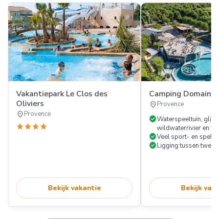
Vakantiepark Le Clos des
Camping Domaine 
Oliviers
location_on
Provence
location_on
Provence
check_circle
Waterspeeltuin, glijb
star
star
star
star
wildwaterrivier en wa
check_circle
Veel sport- en spelfac
check_circle
Ligging tussen twee 
Bekijk vakantie
Bekijk vak