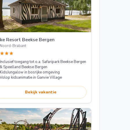
ke Resort Beekse Bergen
Noord-Brabant
star
star
star
Inclusief toegang tot o.a. Safaripark Beekse Bergen
& Speelland Beekse Bergen
KidsJungalow in bosrijke omgeving
Volop kidsanimatie in Ganvie Village
Bekijk vakantie