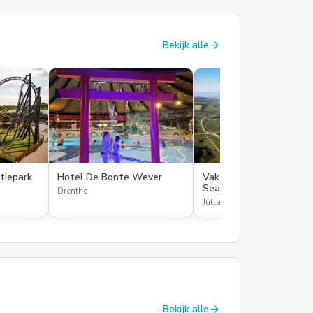
arrow_forward
Bekijk alle
tiepark
Hotel De Bonte Wever
Vakantiepark Skallerup
Seaside Resort
Drenthe
Jutland
arrow_forward
Bekijk alle