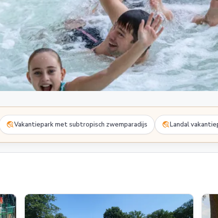
travel_explore
travel_explore
Vakantiepark met subtropisch zwemparadijs
Landal vakanti