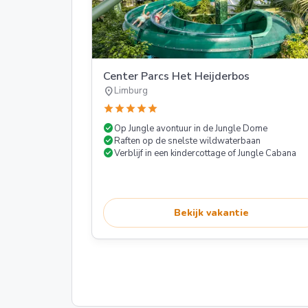
Center Parcs Het Heijderbos
location_on
Limburg
star
star
star
star
star
check_circle
Op Jungle avontuur in de Jungle Dome
check_circle
Raften op de snelste wildwaterbaan
check_circle
Verblijf in een kindercottage of Jungle Cabana
Bekijk vakantie