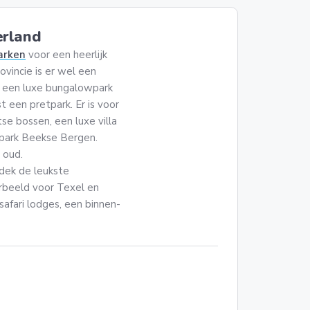
erland
parken
voor een heerlijk
vincie is er wel een
or een luxe bungalowpark
t een pretpark. Er is voor
se bossen, een luxe villa
ipark Beekse Bergen.
 oud.
dek de leukste
rbeeld voor Texel en
n safari lodges, een binnen-