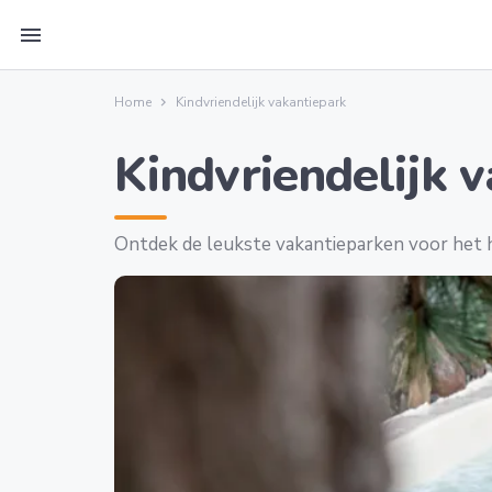
menu
Home
Kindvriendelijk vakantiepark
Kindvriendelijk 
Ontdek de leukste vakantieparken voor het h