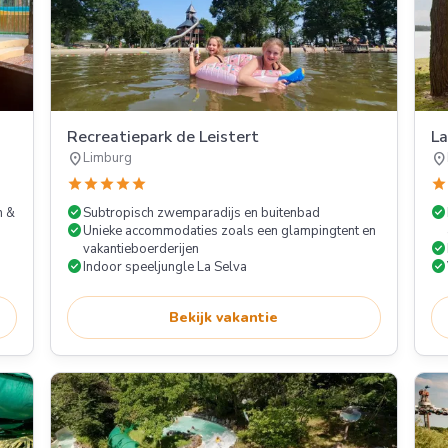
Recreatiepark de Leistert
La
location_on
location_on
Limburg
star
star
star
star
star
star
check_circle
check_circle
n &
Subtropisch zwemparadijs en buitenbad
check_circle
Unieke accommodaties zoals een glampingtent en
check_circle
vakantieboerderijen
check_circle
check_circle
Indoor speeljungle La Selva
Bekijk vakantie