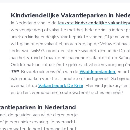
Kindvriendelijke Vakantieparken in Ned
In Nederland vind je de
leukste kindvriendelijke vakantie
weekendje weg of vakantie met het hele gezin. In iedere pro
uniek en kindvriendelijk vakantiepark te vinden. Of je nu vo
wilt gaan of een vakantiehuis aan zee, op de Veluwe of naas
ieder wat wils! Ga voor een stoere wandeltocht in de Drent
aan het strand of maak een spannende safaritocht op Safar
Ontdek natuur, cultuur én te gekke activiteiten voor jong én
TIP!
Bezoek ook eens één van de
Waddeneilanden
en ont
vakantieparken voor het complete eiland-gevoel! Ga bijvoo
overnacht op
Vakantiepark De Krim
. Hier vind je luxury- e
en buitenzwembad met coole waterattracties en méér!
akantieparken in Nederland
et de geluiden van wilde dieren om je
f je een unieke ervaring. Je overnacht
bos en water. Je hebt toegang tot het