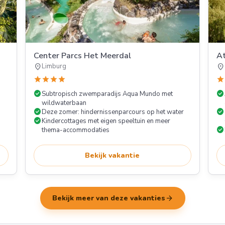
Center Parcs Het Meerdal
At
location_on
location_on
Limburg
star
star
star
star
star
check_circle
check_circle
Subtropisch zwemparadijs Aqua Mundo met
wildwaterbaan
check_circle
check_circle
Deze zomer: hindernissenparcours op het water
check_circle
Kindercottages met eigen speeltuin en meer
check_circle
thema-accommodaties
Bekijk vakantie
arrow_forward
Bekijk meer van deze vakanties