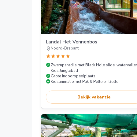
Landal Het Vennenbos
location_on
Noord-Brabant
star
star
star
star
star
check_circle
Zwemparadijs met Black Hole slide, watervalle
Kids Junglebad
check_circle
Grote indoorspeelplaats
check_circle
Kidsanimatie met Puk & Pelle en Bollo
Bekijk vakantie