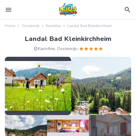
menu
search
Home
Oostenrijk
Karinthie
Landal Bad Kleinkirchheim
Landal Bad Kleinkirchheim
location_on
star
star
star
star
star
Karinthie, Oostenrijk
•