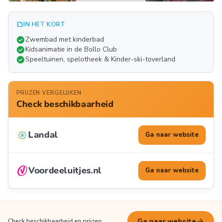
summarize
IN HET KORT
Meer
check_circle
Zwembad met kinderbad
FOTO'S
check_circle
Kidsanimatie in de Bollo Club
check_circle
Speeltuinen, spelotheek & Kinder-ski-toverland
PRIJZEN VERGELIJKEN
Check beschikbaarheid
Landal
Ga naar website
Voordeeluitjes.nl
Ga naar website
arrow_forward
Ga naar website
Check beschikbaarheid en prijzen