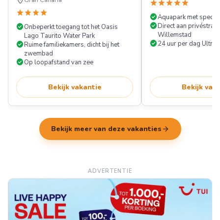
location_on
Gran Canaria
star
star
star
star
star
star
star
star
star
check_circle
Aquapark met spectac
check_circle
check_circle
Direct aan privéstrand
Onbeperkt toegang tot het Oasis
Willemstad
Lago Taurito Water Park
check_circle
check_circle
24 uur per dag Ultra A
Ruime familiekamers, dicht bij het
zwembad
check_circle
Op loopafstand van zee
Bekijk vakantie
Bekijk vak
arrow_forward
Bekijk meer van deze vakanties
ADVERTENTIE