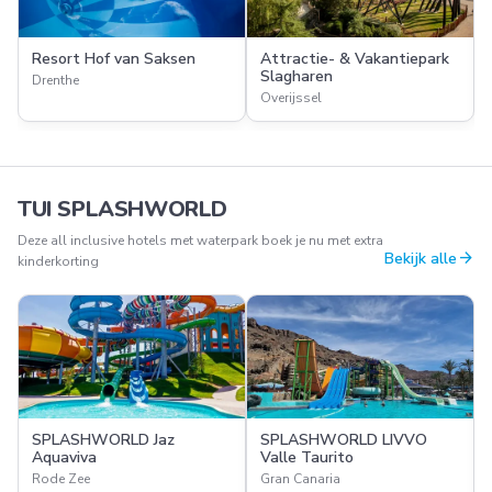
Resort Hof van Saksen
Attractie- & Vakantiepark
Slagharen
Drenthe
Overijssel
TUI SPLASHWORLD
Deze all inclusive hotels met waterpark boek je nu met extra
arrow_forward
Bekijk alle
kinderkorting
SPLASHWORLD Jaz
SPLASHWORLD LIVVO
Aquaviva
Valle Taurito
Rode Zee
Gran Canaria