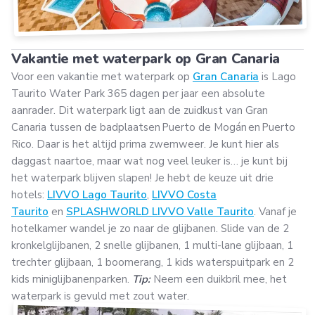
Vakantie met waterpark op Gran Canaria
Voor een vakantie met waterpark op
Gran Canaria
is Lago
Taurito Water Park 365 dagen per jaar een absolute
aanrader. Dit waterpark ligt aan de zuidkust van Gran
Canaria tussen de badplaatsen Puerto de Mogán en Puerto
Rico. Daar is het altijd prima zwemweer. Je kunt hier als
daggast naartoe, maar wat nog veel leuker is… je kunt bij
het waterpark blijven slapen! Je hebt de keuze uit drie
hotels:
LIVVO Lago Taurito
,
LIVVO Costa
Taurito
en
SPLASHWORLD LIVVO Valle Taurito
. Vanaf je
hotelkamer wandel je zo naar de glijbanen. Slide van de 2
kronkelglijbanen, 2 snelle glijbanen, 1 multi-lane glijbaan, 1
trechter glijbaan, 1 boomerang, 1 kids waterspuitpark en 2
kids miniglijbanenparken.
Tip:
Neem een duikbril mee, het
waterpark is gevuld met zout water.