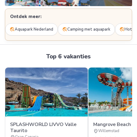
Ontdek meer:
Meer
FOTO'S
travel_explore
travel_explore
travel_explore
Aquapark Nederland
Camping met aquapark
Hotel 
Top 6 vakanties
SPLASHWORLD LIVVO Valle
Mangrove Beach R
Taurito
location_on
Willemstad