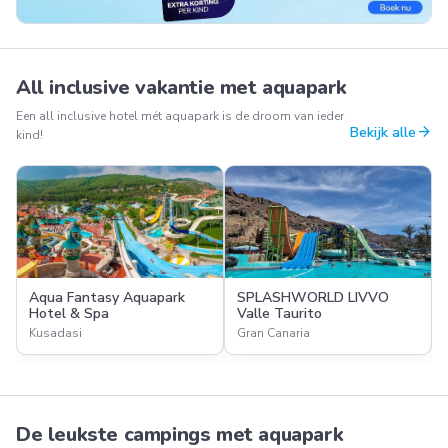
All inclusive vakantie met aquapark
Een all inclusive hotel mét aquapark is de droom van ieder
arrow_forward
Bekijk alle
kind!
Aqua Fantasy Aquapark
SPLASHWORLD LIVVO
Hotel & Spa
Valle Taurito
Kusadasi
Gran Canaria
De leukste campings met aquapark