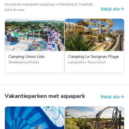
De leukste waterpark campings in Nederland, Frankrijk,
arrow_forward
Bekijk alle
Italië & meer
Camping Union Lido
Camping Le Serignan Plage
Venetiaanse Rivièra
Languedoc-Roussilion
Vakantieparken met aquapark
arrow_forward
Bekijk alle