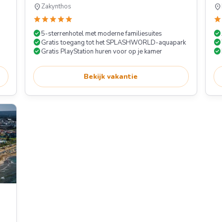
location_on
location_on
Zakynthos
star
star
star
star
star
star
check_circle
check_circle
5-sterrenhotel met moderne familiesuites
check_circle
check_circle
Gratis toegang tot het SPLASHWORLD-aquapark
check_circle
check_circle
Gratis PlayStation huren voor op je kamer
Bekijk vakantie