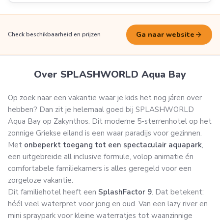
arrow_forward
Ga naar website
Check beschikbaarheid en prijzen
Over SPLASHWORLD Aqua Bay
Op zoek naar een vakantie waar je kids het nog járen over
hebben? Dan zit je helemaal goed bij SPLASHWORLD
Aqua Bay op Zakynthos. Dit moderne 5-sterrenhotel op het
zonnige Griekse eiland is een waar paradijs voor gezinnen.
Met
onbeperkt toegang tot een spectaculair aquapark
,
een uitgebreide all inclusive formule, volop animatie én
comfortabele familiekamers is alles geregeld voor een
zorgeloze vakantie.
Dit familiehotel heeft een
SplashFactor 9
. Dat betekent:
héél veel waterpret voor jong en oud. Van een lazy river en
mini spraypark voor kleine waterratjes tot waanzinnige