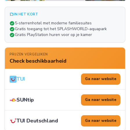
summarize
IN HET KORT
Meer
check_circle
5-sterrenhotel met moderne familiesuites
FOTO'S
check_circle
Gratis toegang tot het SPLASHWORLD-aquapark
check_circle
Gratis PlayStation huren voor op je kamer
PRIJZEN VERGELIJKEN
Check beschikbaarheid
TUI
Ga naar website
SUNtip
Ga naar website
TUI Deutschland
Ga naar website