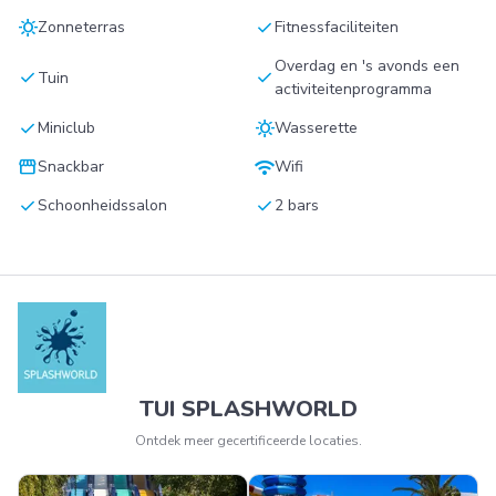
sunny
check
Zonneterras
Fitnessfaciliteiten
Overdag en 's avonds een
check
check
Tuin
activiteitenprogramma
check
sunny
Miniclub
Wasserette
storefront
wifi
Snackbar
Wifi
check
check
Schoonheidssalon
2 bars
TUI SPLASHWORLD
Ontdek meer gecertificeerde locaties.