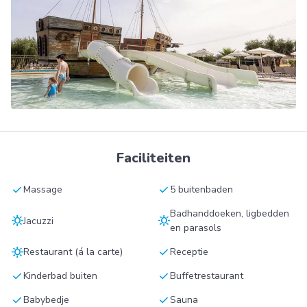
Faciliteiten
check
check
Massage
5 buitenbaden
Badhanddoeken, ligbedden
sunny
sunny
Jacuzzi
en parasols
sunny
check
Restaurant (á la carte)
Receptie
check
check
Kinderbad buiten
Buffetrestaurant
check
check
Babybedje
Sauna