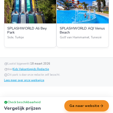
SPLASHWORLD Ali Bey
SPLASHWORLD AQI Venus
Park
Beach
Side, Turkije
Golf van Hammamet, Tunesië
update
Laatst bijgewerkt:
18 maart 2026
update
door
Kids Vakantiegids Redactie
.
verified
Dit park is door onze redactie zelf bezocht.
Lees meer over onze werkwijze
.
check_circle
Check beschikbaarheid
arrow_forward
Ga naar website
Vergelijk prijzen