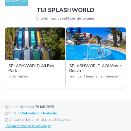
TUI SPLASHWORLD
Ontdek meer gecertificeerde locaties.
SPLASHWORLD Ali Bey
SPLASHWORLD AQI Venus
Park
Beach
Side, Turkije
Golf van Hammamet, Tunesië
update
Laatst bijgewerkt:
29 juli 2026
update
door
Kids Vakantiegids Redactie
.
verified
Dit park is door onze redactie zelf bezocht.
Lees meer over onze werkwijze
.