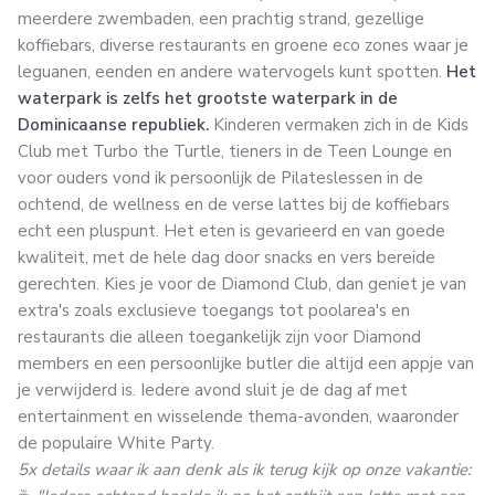
meerdere zwembaden, een prachtig strand, gezellige
koffiebars, diverse restaurants en groene eco zones waar je
leguanen, eenden en andere watervogels kunt spotten.
Het
waterpark is zelfs het grootste waterpark in de
Dominicaanse republiek.
Kinderen vermaken zich in de Kids
Club met Turbo the Turtle, tieners in de Teen Lounge en
voor ouders vond ik persoonlijk de Pilateslessen in de
ochtend, de wellness en de verse lattes bij de koffiebars
echt een pluspunt. Het eten is gevarieerd en van goede
kwaliteit, met de hele dag door snacks en vers bereide
gerechten. Kies je voor de Diamond Club, dan geniet je van
extra's zoals exclusieve toegangs tot poolarea's en
restaurants die alleen toegankelijk zijn voor Diamond
members en een persoonlijke butler die altijd een appje van
je verwijderd is. Iedere avond sluit je de dag af met
entertainment en wisselende thema-avonden, waaronder
de populaire White Party.
5x details waar ik aan denk als ik terug kijk op onze vakantie: