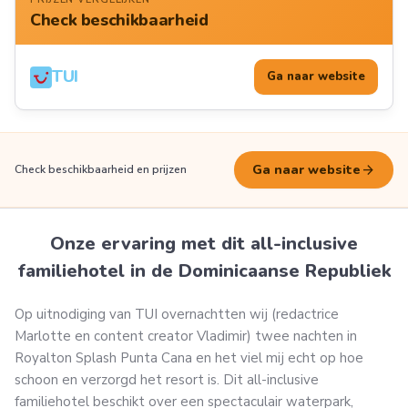
Check beschikbaarheid
TUI
Ga naar website
arrow_forward
Ga naar website
Check beschikbaarheid en prijzen
Onze ervaring met dit all-inclusive
familiehotel in de Dominicaanse Republiek
Op uitnodiging van TUI overnachtten wij (redactrice
Marlotte en content creator Vladimir) twee nachten in
Royalton Splash Punta Cana en het viel mij echt op hoe
schoon en verzorgd het resort is. Dit all-inclusive
familiehotel beschikt over een spectaculair waterpark,