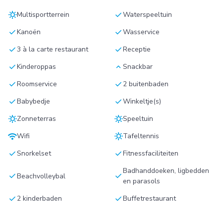
sunny
check
Multisportterrein
Waterspeeltuin
check
check
Kanoën
Wasservice
check
check
3 à la carte restaurant
Receptie
check
keyboard_arrow_up
Kinderoppas
Snackbar
check
check
Roomservice
2 buitenbaden
check
check
Babybedje
Winkeltje(s)
sunny
sunny
Zonneterras
Speeltuin
wifi
sunny
Wifi
Tafeltennis
check
check
Snorkelset
Fitnessfaciliteiten
Badhanddoeken, ligbedden
check
check
Beachvolleybal
en parasols
check
check
2 kinderbaden
Buffetrestaurant