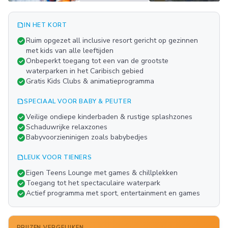
summarize
IN HET KORT
Meer
check_circle
Ruim opgezet all inclusive resort gericht op gezinnen
FOTO'S
met kids van alle leeftijden
play_arrow
check_circle
Onbeperkt toegang tot een van de grootste
waterparken in het Caribisch gebied
check_circle
Gratis Kids Clubs & animatieprogramma
summarize
SPECIAAL VOOR BABY & PEUTER
check_circle
Veilige ondiepe kinderbaden & rustige splashzones
check_circle
Schaduwrijke relaxzones
check_circle
Babyvoorzieninigen zoals babybedjes
summarize
LEUK VOOR TIENERS
check_circle
Eigen Teens Lounge met games & chillplekken
check_circle
Toegang tot het spectaculaire waterpark
check_circle
Actief programma met sport, entertainment en games
PRIJZEN VERGELIJKEN