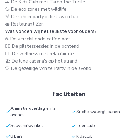
🐢 De Kids Club met Turbo the Turtle
🦆 De eco zones met wildlife
🫧 De schuimparty in het zwembad
🍣 Restaurant Zen
Wat vonden wij het leukste voor ouders?
☕ De verschillende coffee bars
🧘‍♀️ De pilatessessies in de ochtend
💆‍♀️ De wellness met relaxruimte
🏖️ De luxe cabana's op het strand
🤍 De gezellige White Party in de avond
Faciliteiten
Animatie overdag en 's
check
check
Snelle waterglijbanen
avonds
check
check
Souvenirswinkel
Teenclub
check
check
8 bars
Kidsclub