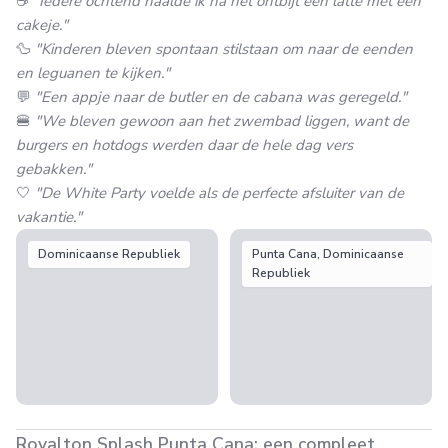
☕
"Iedere ochtend haalde ik na het ontbijt een latte met een
cakeje."
🦆
"Kinderen bleven spontaan stilstaan om naar de eenden
en leguanen te kijken."
💬
"Een appje naar de butler en de cabana was geregeld."
🍔
"We bleven gewoon aan het zwembad liggen, want de
burgers en hotdogs werden daar de hele dag vers
gebakken."
🤍
"De White Party voelde als de perfecte afsluiter van de
vakantie."
Dominicaanse Republiek
Punta Cana, Dominicaanse
Republiek
Royalton Splash Punta Cana: een compleet