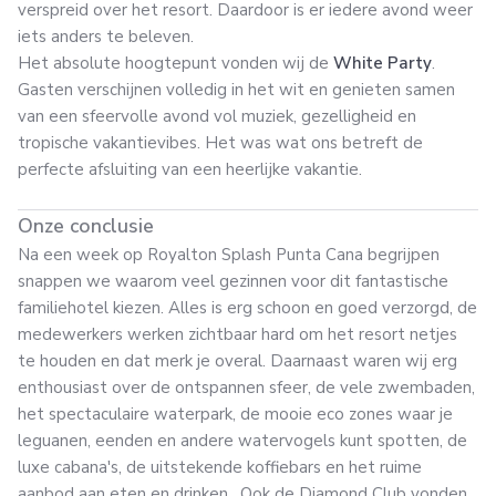
verspreid over het resort. Daardoor is er iedere avond weer
iets anders te beleven.
Het absolute hoogtepunt vonden wij de
White Party
.
Gasten verschijnen volledig in het wit en genieten samen
van een sfeervolle avond vol muziek, gezelligheid en
tropische vakantievibes. Het was wat ons betreft de
perfecte afsluiting van een heerlijke vakantie.
Onze conclusie
Na een week op Royalton Splash Punta Cana begrijpen
snappen we waarom veel gezinnen voor dit fantastische
familiehotel kiezen. Alles is erg schoon en goed verzorgd, de
medewerkers werken zichtbaar hard om het resort netjes
te houden en dat merk je overal. Daarnaast waren wij erg
enthousiast over de ontspannen sfeer, de vele zwembaden,
het spectaculaire waterpark, de mooie eco zones waar je
leguanen, eenden en andere watervogels kunt spotten, de
luxe cabana's, de uitstekende koffiebars en het ruime
aanbod aan eten en drinken. Ook de Diamond Club vonden