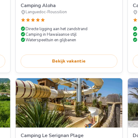
Camping Aloha
Ca
location_on
location_on
Languedoc-Roussilion
star
star
star
star
star
star
check_circle
check_circle
Directe ligging aan het zandstrand
check_circle
check_circle
Camping in Hawaïaanse stijl
check_circle
check_circle
Waterspeeltuin en glijbanen
Bekijk vakantie
Camping Le Serignan Plage
Do