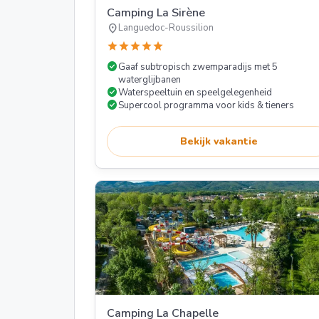
Camping La Sirène
location_on
Languedoc-Roussilion
star
star
star
star
star
check_circle
Gaaf subtropisch zwemparadijs met 5
waterglijbanen
check_circle
Waterspeeltuin en speelgelegenheid
check_circle
Supercool programma voor kids & tieners
Bekijk vakantie
Camping La Chapelle