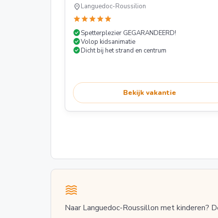
location_on
Languedoc-Roussilion
star
star
star
star
star
check_circle
Spetterplezier GEGARANDEERD!
check_circle
Volop kidsanimatie
check_circle
Dicht bij het strand en centrum
Bekijk vakantie
Naar Languedoc-Roussillon met kinderen? Dez