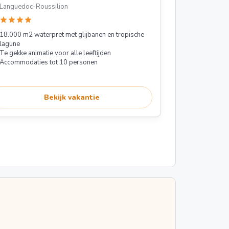
Languedoc-Roussilion
star
star
star
star
18.000 m2 waterpret met glijbanen en tropische
lagune
Te gekke animatie voor alle leeftijden
Accommodaties tot 10 personen
Bekijk vakantie