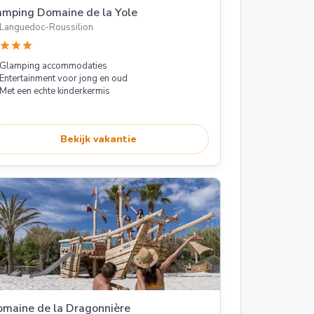
mping Domaine de la Yole
Languedoc-Roussilion
star
star
star
Glamping accommodaties
Entertainment voor jong en oud
Met een echte kinderkermis
Bekijk vakantie
maine de la Dragonnière