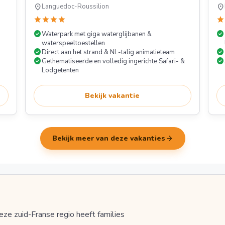
location_on
location_on
Languedoc-Roussilion
star
star
star
star
star
check_circle
check_circle
Waterpark met giga waterglijbanen &
waterspeeltoestellen
check_circle
check_circle
Direct aan het strand & NL-talig animatieteam
check_circle
check_circle
Gethematiseerde en volledig ingerichte Safari- &
Lodgetenten
Bekijk vakantie
arrow_forward
Bekijk meer van deze vakanties
e zuid-Franse regio heeft families