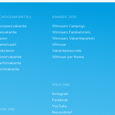
CHOOLVAKANTIES
AWARDS 2026
oorjaarsvakantie
Winnaars Campings
eivakantie
Winnaars Familiehotels
asen
Winnaars Vakantieparken
emelvaart
Winnaar
inksteren
Vakantiemascotte
omervakantie
Winnaar per thema
erfstvakantie
erstvakantie
VOLG ONS
Instagram
Facebook
YouTube
VER ONS
Nieuwsbrief