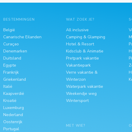
BESTEMMINGEN
WAT ZOEK JE?
S
België
All inclusive
V
Canarische Eilanden
Camping & Glamping
M
Curaçao
Hotel & Resort
P
Denemarken
Kidsclub & Animatie
H
Duitsland
Pretpark vakantie
P
Egypte
Vakantiepark
Z
Frankrijk
Verre vakantie &
H
Griekenland
Winterzon
K
Italië
Waterpark vakantie
Kaapverdië
Weekendje weg
Kroatië
Wintersport
Luxemburg
Nederland
Oostenrijk
MET WIE?
O
Portugal