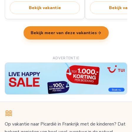
Bekijk vakantie
Bekijk vak
arrow_forward
Bekijk meer van deze vakanties
ADVERTENTIE
Op vakantie naar Picardië in Frankrijk met de kinderen? Dat
bekent genieten van heel veel avontuur in de natuur!