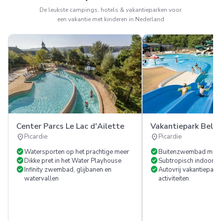
De leukste campings, hotels & vakantieparken voor
een vakantie met kinderen in Nederland
Center Parcs Le Lac d'Ailette
Vakantiepark Bell
location_on
location_on
Picardie
Picardie
check_circle
check_circle
Watersporten op het prachtige meer
Buitenzwembad met w
check_circle
check_circle
Dikke pret in het Water Playhouse
Subtropisch indoor 
check_circle
check_circle
Infinity zwembad, glijbanen en
Autovrij vakantiepark 
watervallen
activiteiten