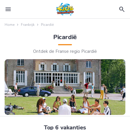
menu
search
Home
Frankrijk
Picardië
Picardië
Ontdek de Franse regio Picardië
Top 6 vakanties