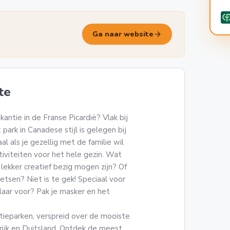
arrow_forward
Ga naar website
te
akantie in de Franse Picardië? Vlak bij
park in Canadese stijl is gelegen bij
l als je gezellig met de familie wil
tiviteiten voor het hele gezin. Wat
 lekker creatief bezig mogen zijn? Of
ietsen? Niet is te gek! Speciaal voor
 klaar voor? Pak je masker en het
tieparken, verspreid over de mooiste
nkrijk en Duitsland. Ontdek de meest