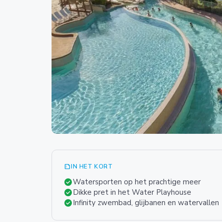
summarize
IN HET KORT
check_circle
Watersporten op het prachtige meer
check_circle
Dikke pret in het Water Playhouse
check_circle
Infinity zwembad, glijbanen en watervallen