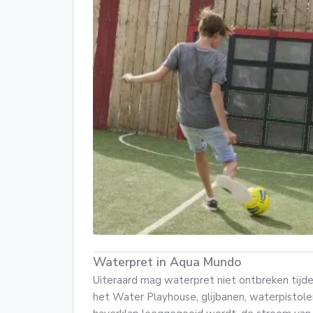
Waterpret in Aqua Mundo
Uiteraard mag waterpret niet ontbreken tijde
het Water Playhouse, glijbanen, waterpistole