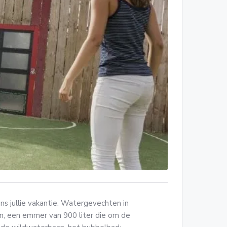
ns jullie vakantie. Watergevechten in
n, een emmer van 900 liter die om de