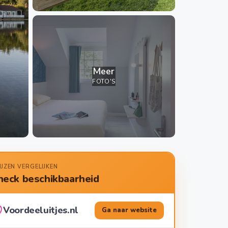
Meer
FOTO'S
IJZEN VERGELIJKEN
heck beschikbaarheid
Voordeeluitjes.nl
Ga naar website