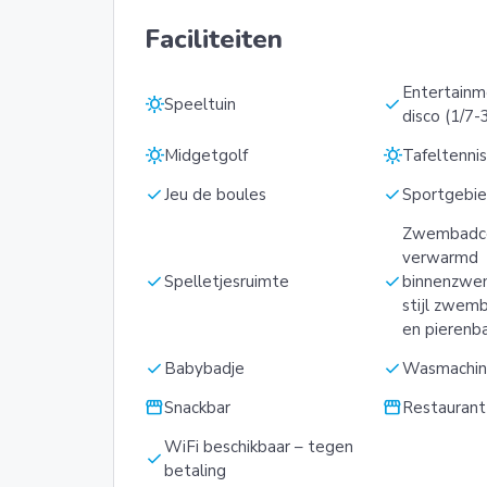
Faciliteiten
Entertainme
sunny
check
Speeltuin
disco (1/7-
sunny
sunny
Midgetgolf
Tafeltenni
check
check
Jeu de boules
Sportgebi
Zwembadc
verwarmd
check
check
Spelletjesruimte
binnenzwe
stijl zwemb
en pierenb
check
check
Babybadje
Wasmachi
storefront
storefront
Snackbar
Restaurant
WiFi beschikbaar – tegen
check
betaling