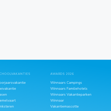
CHOOLVAKANTIES
AWARDS 2026
oorjaarsvakantie
Winnaars Campings
eivakantie
Winnaars Familiehotels
asen
Winnaars Vakantieparken
emelvaart
Winnaar
inksteren
Vakantiemascotte