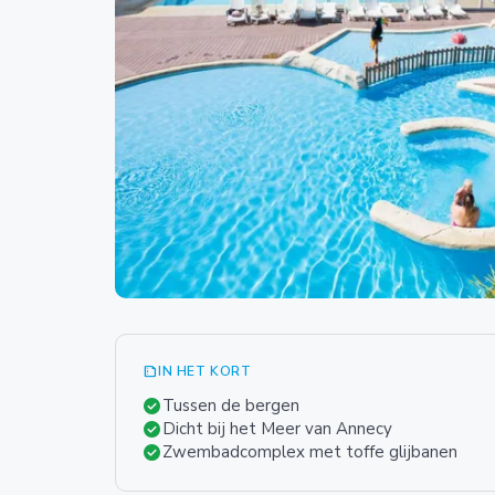
summarize
IN HET KORT
check_circle
Tussen de bergen
check_circle
Dicht bij het Meer van Annecy
check_circle
Zwembadcomplex met toffe glijbanen