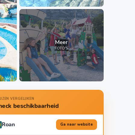
Meer
FOTO'S
IJZEN VERGELIJKEN
heck beschikbaarheid
Roan
Ga naar website