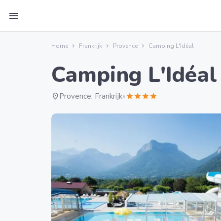
menu
Home
Frankrijk
Provence
Camping L'Idéal
Camping L'Idéal
location_on
Provence, Frankrijk
•
star
star
star
star