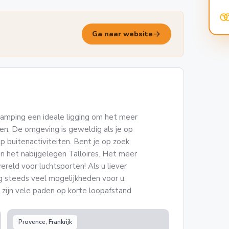
arrow_forward
Ga naar website
amping een ideale ligging om het meer
n. De omgeving is geweldig als je op
p buitenactiviteiten. Bent je op zoek
in het nabijgelegen Talloires. Het meer
reld voor luchtsporten! Als u liever
og steeds veel mogelijkheden voor u.
r zijn vele paden op korte loopafstand
Provence, Frankrijk