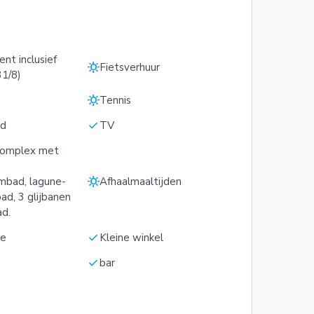
nt inclusief
sunny
Fietsverhuur
31/8)
sunny
s
Tennis
check
ed
TV
omplex met
sunny
mbad, lagune-
Afhaalmaaltijden
ad, 3 glijbanen
ad.
check
ne
Kleine winkel
check
bar