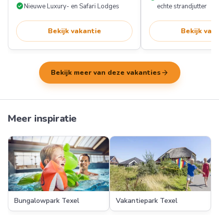
check_circle
Nieuwe Luxury- en Safari Lodges
echte strandjutter
Bekijk vakantie
Bekijk vak
arrow_forward
Bekijk meer van deze vakanties
Meer inspiratie
Bungalowpark Texel
Vakantiepark Texel