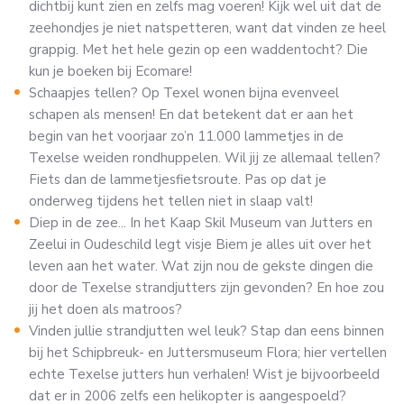
dichtbij kunt zien en zelfs mag voeren! Kijk wel uit dat de
zeehondjes je niet natspetteren, want dat vinden ze heel
grappig. Met het hele gezin op een waddentocht? Die
kun je boeken bij Ecomare!
Schaapjes tellen? Op Texel wonen bijna evenveel
schapen als mensen! En dat betekent dat er aan het
begin van het voorjaar zo’n 11.000 lammetjes in de
Texelse weiden rondhuppelen. Wil jij ze allemaal tellen?
Fiets dan de lammetjesfietsroute. Pas op dat je
onderweg tijdens het tellen niet in slaap valt!
Diep in de zee... In het Kaap Skil Museum van Jutters en
Zeelui in Oudeschild legt visje Biem je alles uit over het
leven aan het water. Wat zijn nou de gekste dingen die
door de Texelse strandjutters zijn gevonden? En hoe zou
jij het doen als matroos?
Vinden jullie strandjutten wel leuk? Stap dan eens binnen
bij het Schipbreuk- en Juttersmuseum Flora; hier vertellen
echte Texelse jutters hun verhalen! Wist je bijvoorbeeld
dat er in 2006 zelfs een helikopter is aangespoeld?