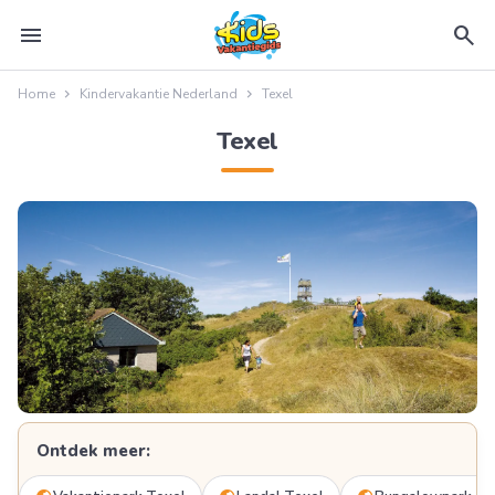
menu
search
Home
Kindervakantie Nederland
Texel
Texel
Ontdek meer: