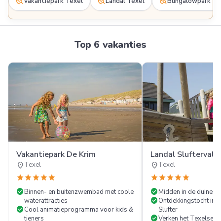
travel_explore
travel_explore
travel_explore
Vakantiepark Texel
Landal Texel
Bungalowpark Te
Top 6 vakanties
Vakantiepark De Krim
Landal Sluftervalle
location_on
location_on
Texel
Texel
star
star
star
star
star
star
star
star
star
star
check_circle
check_circle
Binnen- en buitenzwembad met coole
Midden in de duinen
check_circle
waterattracties
Ontdekkingstocht in 
check_circle
Cool animatieprogramma voor kids &
Slufter
check_circle
tieners
Verken het Texelse st