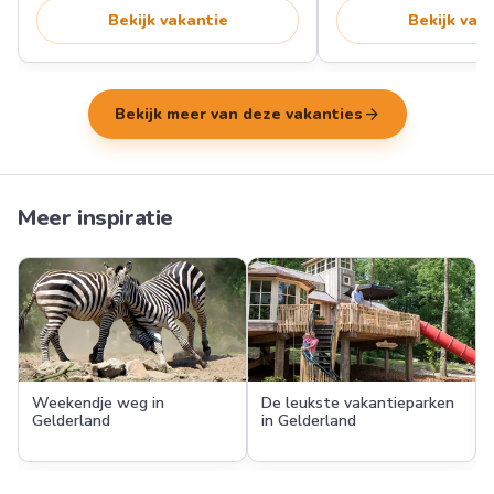
Bekijk vakantie
Bekijk vak
arrow_forward
Bekijk meer van deze vakanties
Meer inspiratie
Weekendje weg in
De leukste vakantieparken
Gelderland
in Gelderland