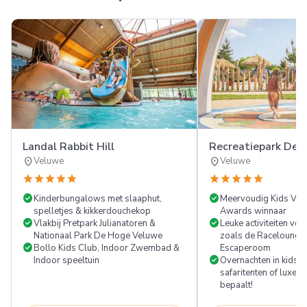
Landal Rabbit Hill
Recreatiepark De 
location_on
location_on
Veluwe
Veluwe
star
star
star
star
star
star
star
star
star
star
check_circle
check_circle
Kinderbungalows met slaaphut,
Meervoudig Kids Vak
spelletjes & kikkerdouchekop
Awards winnaar
check_circle
check_circle
Vlakbij Pretpark Julianatoren &
Leuke activiteiten voo
Nationaal Park De Hoge Veluwe
zoals de Racelounge
check_circle
Bollo Kids Club, Indoor Zwembad &
Escaperoom
check_circle
Indoor speeltuin
Overnachten in kidsb
safaritenten of luxe vak
bepaalt!