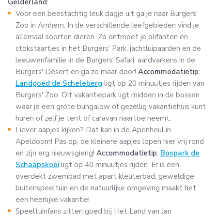
Gelderland
:
Voor een beestachtig leuk dagje uit ga je naar Burgers'
Zoo in Arnhem. In de verschillende leefgebieden vind je
allemaal soorten dieren. Zo ontmoet je olifanten en
stokstaartjes in het Burgers' Park, jachtluipaarden en de
leeuwenfamilie in de Burgers' Safari, aardvarkens in de
Burgers' Desert en ga zo maar door!
Accommodatietip
:
Landgoed de Scheleberg
ligt op 20 minuutjes rijden van
Burgers' Zoo. Dit vakantiepark ligt midden in de bossen
waar je een grote bungalow of gezellig vakantiehuis kunt
huren of zelf je tent of caravan naartoe neemt.
Liever aapjes kijken? Dat kan in de Apenheul in
Apeldoorn! Pas op, de kleinere aapjes lopen hier vrij rond
en zijn erg nieuwsgierig!
Accommodatietip
:
Bospark de
Schaapskooi
ligt op 40 minuutjes rijden. Er is een
overdekt zwembad met apart kleuterbad, geweldige
buitenspeeltuin en de natuurlijke omgeving maakt het
een heerlijke vakantie!
Speeltuinfans zitten goed bij Het Land van Jan