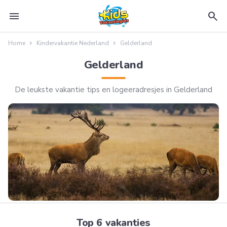
menu
search
Home
Kindervakantie Nederland
Gelderland
Gelderland
De leukste vakantie tips en logeeradresjes in Gelderland
Top 6 vakanties