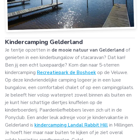
Kindercamping Gelderland
Je tentje opzetten in
de mooie natuur van Gelderland
of
genieten in een kinderbungalow of stacaravan? Dat kan!
Ben jij een echt luxepaardje? Kom dan naar 5-sterren
kindercamping
Recreatiepark de Boshoek
op de Veluwe.
Op deze kindvriendelijke camping logeer je in een luxe
bungalow, een comfortabel chalet of op een campingplaats.
Je beleeft hier volop waterpret zowel binnen als buiten en
je kunt hier schattige diertjes knuffelen op de
kinderboerderij. Paardenliefhebbers leven zich uit in de
Ponyclub. Een ander leuk adresje voor je kindervakantie in
Gelderland is
kindercamping Landal Rabbit Hill
in Millingen.
Je hoeft hier maar naar buiten te kijken of je ziet overal
wilde konijntjes rondhuppelen. Cute!