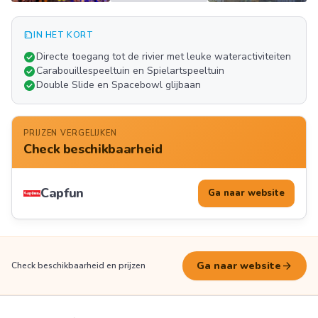
summarize
IN HET KORT
Meer
check_circle
Directe toegang tot de rivier met leuke wateractiviteiten
FOTO'S
check_circle
Carabouillespeeltuin en Spielartspeeltuin
check_circle
Double Slide en Spacebowl glijbaan
PRIJZEN VERGELIJKEN
Check beschikbaarheid
Capfun
Ga naar website
arrow_forward
Ga naar website
Check beschikbaarheid en prijzen