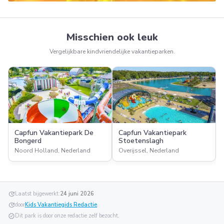
Misschien ook leuk
Vergelijkbare kindvriendelijke vakantieparken.
Capfun Vakantiepark De
Capfun Vakantiepark
Bongerd
Stoetenslagh
Noord Holland, Nederland
Overijssel, Nederland
update
Laatst bijgewerkt:
24 juni 2026
update
door
Kids Vakantiegids Redactie
.
verified
Dit park is door onze redactie zelf bezocht.