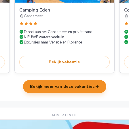
Camping Eden
Co
location_on
location_on
Gardameer
star
star
star
star
star
check_circle
check_circle
Direct aan het Gardameer en privéstrand
check_circle
check_circle
NIEUWE waterspeeltuin
check_circle
check_circle
Excursies naar Venetië en Florence
Bekijk vakantie
arrow_forward
Bekijk meer van deze vakanties
ADVERTENTIE