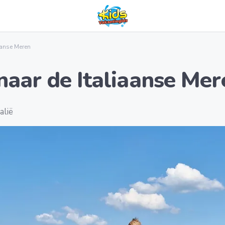
aanse Meren
naar de Italiaanse Mer
alië