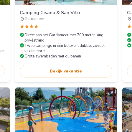
Camping Cisano & San Vito
C
location_on
location_on
Gardameer
star
star
star
star
star
check_circle
check_circle
Direct aan het Gardameer met 700 meter lang
check_circle
privéstrand
check_circle
check_circle
Twee campings in één betekent dubbel zoveel
den
vakantiepret
check_circle
Grote zwembaden met glijbanen
Bekijk vakantie