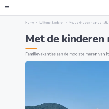
menu
Home
Italië met kinderen
Met de kinderen naar de Itali
Met de kinderen 
Familievakanties aan de mooiste meren van It