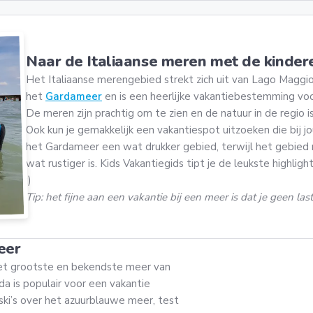
Naar de Italiaanse meren met de kinder
Het Italiaanse merengebied strekt zich uit van Lago Magg
het
Gardameer
en is een heerlijke vakantiebestemming voo
De meren zijn prachtig om te zien en de natuur in de regio i
Ook kun je gemakkelijk een vakantiespot uitzoeken die bij jou
het Gardameer een wat drukker gebied, terwijl het gebi
wat rustiger is. Kids Vakantiegids tipt je de leukste highl
;)
Tip: het fijne aan een vakantie bij een meer is dat je geen la
eer
 het grootste en bekendste meer van
rda is populair voor een vakantie
ki’s over het azuurblauwe meer, test