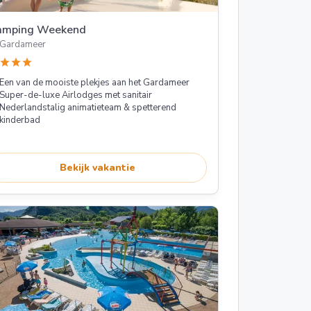
amping Weekend
Gardameer
star
star
star
Een van de mooiste plekjes aan het Gardameer
Super-de-luxe Airlodges met sanitair
Nederlandstalig animatieteam & spetterend
kinderbad
Bekijk vakantie