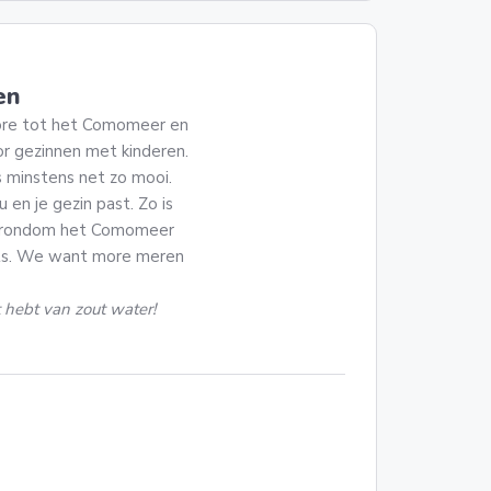
en
iore tot het Comomeer en
r gezinnen met kinderen.
s minstens net zo mooi.
 en je gezin past. Zo is
ed rondom het Comomeer
ights. We want more meren
st hebt van zout water!