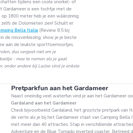
chatten tijdens een coole snorkel- of
het Gardameer is een tochtje met de
p op 1800 meter heb je een wáánzinnig
e zelfs de Dolomieten zien! Schuilt er
mping Bella Italia
(Review 8,5 bij
in de missverkiezing, show je je beste
e aan de leukste sporttoernooitjes.
anden, dus vergeet niet om je
oeltje - mee te nemen als je gaat
onder andere bij Lazise vind je enkele
Pretparkfun aan het Gardameer
Naast oneindig veel waterfun vind je aan het Gardameer oo
Gardaland aan het Gardameer
Check bijvoorbeeld Gardaland, het grootste pretpark van Italië
de verte als je bij het Gardameer staat van Camping Bella I
met meer dan 40 attracties. Stap in verschillende attracties
Adventure en de Blue Tornado inverted coaster. Betreed d