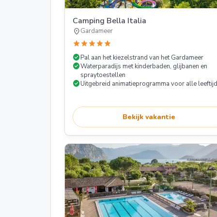
Camping Bella Italia
location_on
Gardameer
star
star
star
star
star
check_circle
Pal aan het kiezelstrand van het Gardameer
check_circle
Waterparadijs met kinderbaden, glijbanen en
spraytoestellen
check_circle
Uitgebreid animatieprogramma voor alle leeftij
Bekijk vakantie