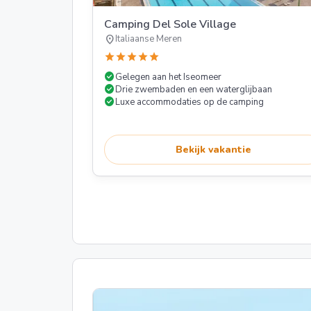
Camping Del Sole Village
location_on
Italiaanse Meren
star
star
star
star
star
check_circle
Gelegen aan het Iseomeer
check_circle
Drie zwembaden en een waterglijbaan
check_circle
Luxe accommodaties op de camping
Bekijk vakantie