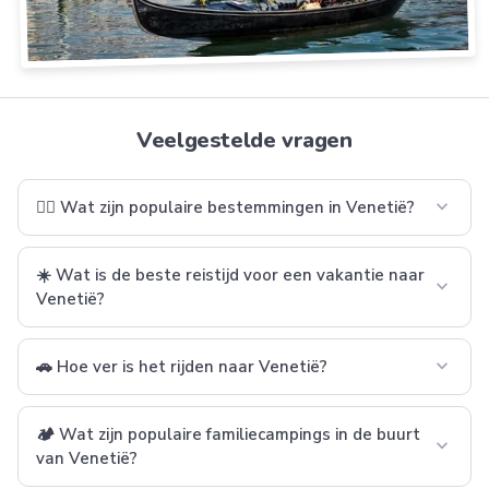
Veelgestelde vragen
expand_more
🚣‍♂️ Wat zijn populaire bestemmingen in Venetië?
☀️ Wat is de beste reistijd voor een vakantie naar
expand_more
Venetië?
expand_more
🚗 Hoe ver is het rijden naar Venetië?
🏕️ Wat zijn populaire familiecampings in de buurt
expand_more
van Venetië?