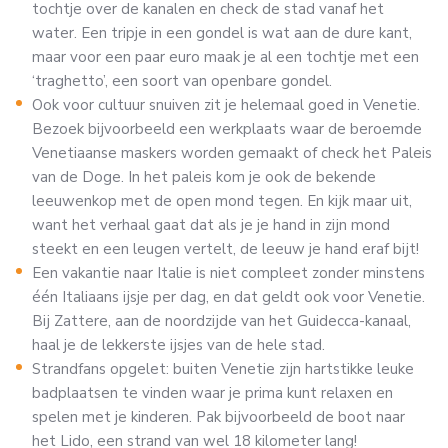
tochtje over de kanalen en check de stad vanaf het
water. Een tripje in een gondel is wat aan de dure kant,
maar voor een paar euro maak je al een tochtje met een
‘traghetto’, een soort van openbare gondel.
Ook voor cultuur snuiven zit je helemaal goed in Venetie.
Bezoek bijvoorbeeld een werkplaats waar de beroemde
Venetiaanse maskers worden gemaakt of check het Paleis
van de Doge. In het paleis kom je ook de bekende
leeuwenkop met de open mond tegen. En kijk maar uit,
want het verhaal gaat dat als je je hand in zijn mond
steekt en een leugen vertelt, de leeuw je hand eraf bijt!
Een vakantie naar Italie is niet compleet zonder minstens
één Italiaans ijsje per dag, en dat geldt ook voor Venetie.
Bij Zattere, aan de noordzijde van het Guidecca-kanaal,
haal je de lekkerste ijsjes van de hele stad.
Strandfans opgelet: buiten Venetie zijn hartstikke leuke
badplaatsen te vinden waar je prima kunt relaxen en
spelen met je kinderen. Pak bijvoorbeeld de boot naar
het Lido, een strand van wel 18 kilometer lang!