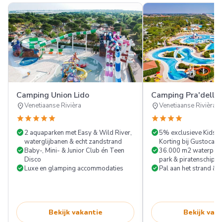
Camping Union Lido
Camping Pra'delle 
location_on
location_on
Venetiaanse Rivièra
Venetiaanse Rivièra
star
star
star
star
star
star
star
star
star
check_circle
check_circle
2 aquaparken met Easy & Wild River,
5% exclusieve Kids V
waterglijbanen & echt zandstrand
Korting bij Gustocam
check_circle
check_circle
Baby-, Mini- & Junior Club én Teen
36.000 m2 waterparad
Disco
park & piratenschip
check_circle
check_circle
Luxe en glamping accommodaties
Pal aan het strand & v
Bekijk vakantie
Bekijk vak