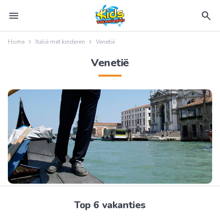
menu
search
Home
Italië met kinderen
Venetië
Venetië
Top 6 vakanties