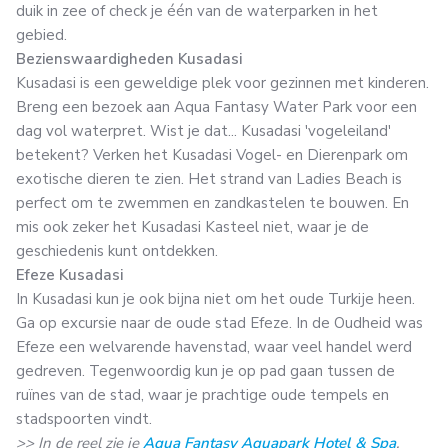
duik in zee of check je één van de waterparken in het
gebied.
Bezienswaardigheden Kusadasi
Kusadasi is een geweldige plek voor gezinnen met kinderen.
Breng een bezoek aan Aqua Fantasy Water Park voor een
dag vol waterpret. Wist je dat... Kusadasi 'vogeleiland'
betekent? Verken het Kusadasi Vogel- en Dierenpark om
exotische dieren te zien. Het strand van Ladies Beach is
perfect om te zwemmen en zandkastelen te bouwen. En
mis ook zeker het Kusadasi Kasteel niet, waar je de
geschiedenis kunt ontdekken.
Efeze Kusadasi
In Kusadasi kun je ook bijna niet om het oude Turkije heen.
Ga op excursie naar de oude stad Efeze. In de Oudheid was
Efeze een welvarende havenstad, waar veel handel werd
gedreven. Tegenwoordig kun je op pad gaan tussen de
ruïnes van de stad, waar je prachtige oude tempels en
stadspoorten vindt.
>> In de reel zie je
Aqua Fantasy Aquapark Hotel & Spa
.