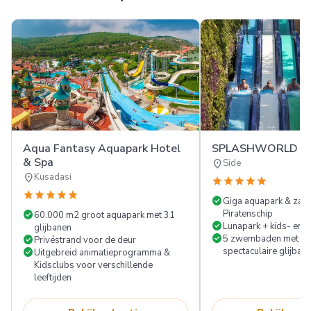
Aqua Fantasy Aquapark Hotel
SPLASHWORLD Ali
& Spa
location_on
Side
location_on
Kusadasi
star
star
star
star
star
star
star
star
star
star
check_circle
Giga aquapark & za
check_circle
Piratenschip
60.000 m2 groot aquapark met 31
check_circle
Lunapark + kids- en t
glijbanen
check_circle
check_circle
5 zwembaden met cra
Privéstrand voor de deur
check_circle
spectaculaire glijban
Uitgebreid animatieprogramma &
Kidsclubs voor verschillende
leeftijden