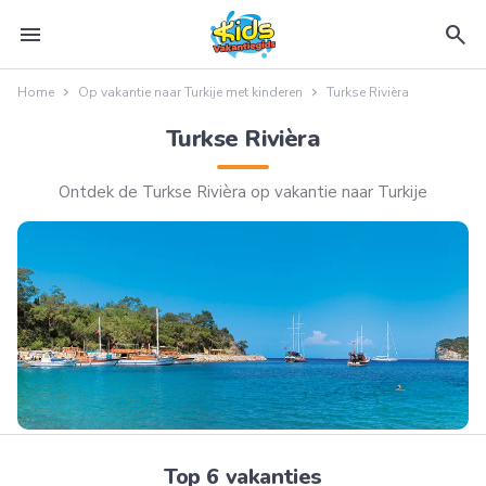
menu
search
Home
Op vakantie naar Turkije met kinderen
Turkse Rivièra
Turkse Rivièra
Ontdek de Turkse Rivièra op vakantie naar Turkije
Top 6 vakanties