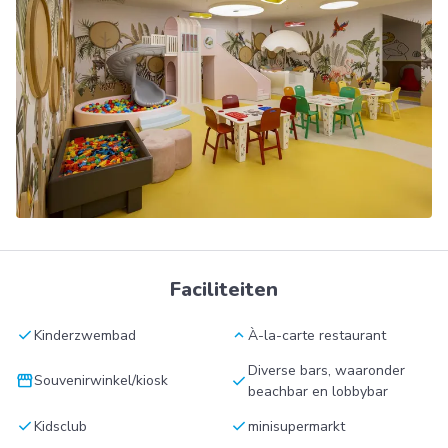
Faciliteiten
check
keyboard_arrow_up
Kinderzwembad
À-la-carte restaurant
Diverse bars, waaronder
storefront
check
Souvenirwinkel/kiosk
beachbar en lobbybar
check
check
Kidsclub
minisupermarkt