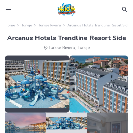
menu
search
Home
Turkije
Turkse Riviera
Arcanus Hotels Trendline Resort Side
Arcanus Hotels Trendline Resort Side
location_on
Turkse Riviera, Turkije