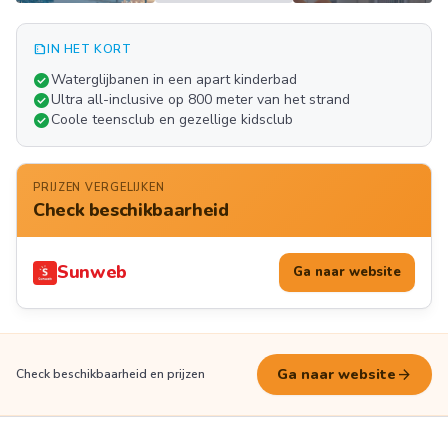
summarize
IN HET KORT
Meer
check_circle
Waterglijbanen in een apart kinderbad
FOTO'S
check_circle
Ultra all-inclusive op 800 meter van het strand
check_circle
Coole teensclub en gezellige kidsclub
PRIJZEN VERGELIJKEN
Check beschikbaarheid
Sunweb
Ga naar website
arrow_forward
Ga naar website
Check beschikbaarheid en prijzen