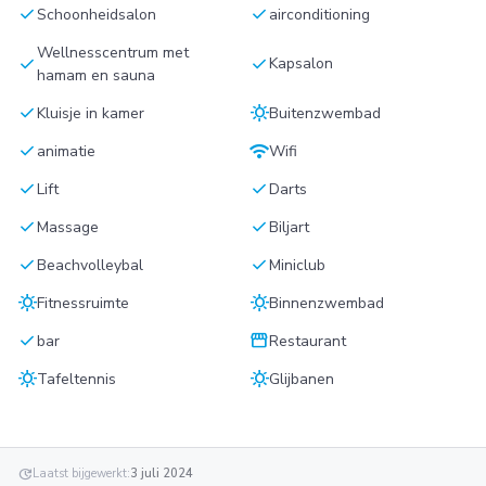
check
check
Schoonheidsalon
airconditioning
Wellnesscentrum met
check
check
Kapsalon
hamam en sauna
check
sunny
Kluisje in kamer
Buitenzwembad
check
wifi
animatie
Wifi
check
check
Lift
Darts
check
check
Massage
Biljart
check
check
Beachvolleybal
Miniclub
sunny
sunny
Fitnessruimte
Binnenzwembad
check
storefront
bar
Restaurant
sunny
sunny
Tafeltennis
Glijbanen
update
Laatst bijgewerkt:
3 juli 2024