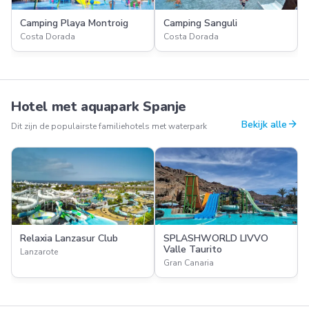
Camping Playa Montroig
Camping Sanguli
Costa Dorada
Costa Dorada
Hotel met aquapark Spanje
arrow_forward
Bekijk alle
Dit zijn de populairste familiehotels met waterpark
Relaxia Lanzasur Club
SPLASHWORLD LIVVO
Valle Taurito
Lanzarote
Gran Canaria