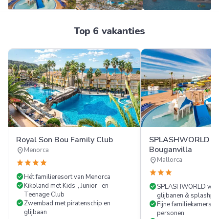
Meer
Top 6 vakanties
FOTO'S
Royal Son Bou Family Club
SPLASHWORLD Gl
Bouganvilla
location_on
Menorca
location_on
Mallorca
star
star
star
star
star
star
star
check_circle
Hét familieresort van Menorca
check_circle
Kikoland met Kids-, Junior- en
check_circle
SPLASHWORLD water
Teenage Club
glijbanen & splashpa
check_circle
Zwembad met piratenschip en
check_circle
Fijne familiekamers to
glijbaan
personen