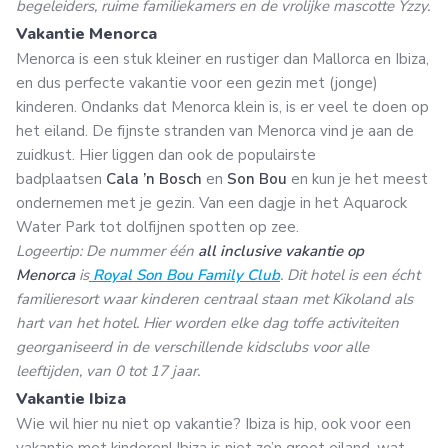
begeleiders, ruime familiekamers en de vrolijke mascotte Yzzy.
Vakantie Menorca
Menorca is een stuk kleiner en rustiger dan Mallorca en Ibiza,
en dus perfecte vakantie voor een gezin met (jonge)
kinderen. Ondanks dat Menorca klein is, is er veel te doen op
het eiland. De fijnste stranden van Menorca vind je aan de
zuidkust. Hier liggen dan ook de populairste
badplaatsen
Cala ’n Bosch
en
Son Bou
en kun je het meest
ondernemen met je gezin. Van een dagje in het Aquarock
Water Park tot dolfijnen spotten op zee.
Logeertip: De nummer één
all inclusive vakantie op
Menorca
is
Royal Son Bou Family Club
. Dit hotel is een écht
familieresort waar kinderen centraal staan met Kikoland als
hart van het hotel. Hier worden elke dag toffe activiteiten
georganiseerd in de verschillende kidsclubs voor alle
leeftijden, van 0 tot 17 jaar.
Vakantie Ibiza
Wie wil hier nu niet op vakantie? Ibiza is hip, ook voor een
vakantie met kinderen! Ibiza is niet zo’n groot eiland, wat