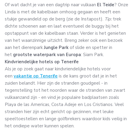
Of wat dacht je van een dagtrip naar vulkaan
El Teide
? Onze
Linda is met de kabelbaan omhoog gegaan en heeft een
stukje gewandeld op de berg (zie de Instapost).
Tip:
trek
dichte schoenen aan en laat eventueel de buggy bij het
opstappunt van de kabelbaan staan. Verder is het genieten
van het waanzinnige uitzicht. Breng zeker ook een bezoek
aan het dierenpark
Jungle Park
of slide en spetter in
het
grootste waterpark van Europa
: Siam Park.
Kindvriendelijke hotels op Tenerife
Als je op zoek gaat naar kindvriendelijke hotels voor
een
vakantie op Tenerife
is de kans groot dat je in het
zuiden belandt. Hier zijn de stranden goudgeel - in
tegenstelling tot het noorden waar de stranden van zwart
vulkaanzand zijn - en vind je populaire badplaatsen zoals
Playa de las Americas, Costa Adeje en Los Cristianos. Veel
stranden hier zijn echt gericht op gezinnen, met leuke
speeltoestellen en lange golfbrekers waardoor kids veilig in
het ondiepe water kunnen spelen.