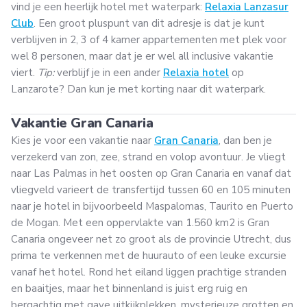
vind je een heerlijk hotel met waterpark:
Relaxia Lanzasur
Club
. Een groot pluspunt van dit adresje is dat je kunt
verblijven in 2, 3 of 4 kamer appartementen met plek voor
wel 8 personen, maar dat je er wel all inclusive vakantie
viert.
Tip:
verblijf je in een ander
Relaxia hotel
op
Lanzarote? Dan kun je met korting naar dit waterpark.
Vakantie Gran Canaria
Kies je voor een vakantie naar
Gran Canaria
, dan ben je
verzekerd van zon, zee, strand en volop avontuur. Je vliegt
naar Las Palmas in het oosten op Gran Canaria en vanaf dat
vliegveld varieert de transfertijd tussen 60 en 105 minuten
naar je hotel in bijvoorbeeld Maspalomas, Taurito en Puerto
de Mogan. Met een oppervlakte van 1.560 km2 is Gran
Canaria ongeveer net zo groot als de provincie Utrecht, dus
prima te verkennen met de huurauto of een leuke excursie
vanaf het hotel. Rond het eiland liggen prachtige stranden
en baaitjes, maar het binnenland is juist erg ruig en
bergachtig met gave uitkijkplekken, mysterieuze grotten en