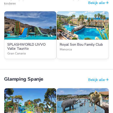
arrow_forward
Bekijk alle
kinderen
SPLASHWORLD LIVVO
Royal Son Bou Family Club
Valle Taurito
Menorca
Gran Canaria
Glamping Spanje
arrow_forward
Bekijk alle