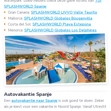
waterpark.
Goed nieuws:
check deze gave hotels van
TUI
SPLASHWORLD Spanje
:
Gran Canaria:
SPLASHWORLD LIVVO Valle Taurito
Mallorca:
SPLASHWORLD Globales Bouganvilla
Costa del Sol:
SPLASHWORLD Playa Estepona
Menorca:
SPLASHWORLD Globales Los Delphines
Autovakantie Spanje
Een
autovakantie naar Spanje
is ook goed te doen. Zeker
als je kiest voor een vakantie in Noord Spanje. Vanaf Utrecht