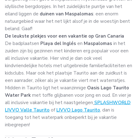
idyllische bergdorpjes. In het zuidelijkste puntje van het
eiland liggen de
duinen van Maspalomas
: een enorm
natuurgebied waar het net lijkt alsof je in de woestijn bent
beland. Gaaf!
De leukste plekjes voor een vakantie op Gran Canaria
De badplaatsen
Playa del Inglés
en
Maspalomas
in het
zuiden zijn bij gezinnen met kinderen erg populair voor een
all inclusive vakantie. Hier vind je dan ook veel
kindvriendelijke hotels met uitgebreide familiefaciliteiten en
kidsclubs. Maar ook het plaatsje Taurito aan de zuidkust is
een aanrader, zéker als je vakantie viert met waterratjes.
Midden in Taurito ligt het waanzinnige
Oasis Lago Taurito
Water Park
met toffe glijbanen voor jong en oud. En vier je
all inclusive vakantie bij het naastgelegen
SPLASHWORLD
LIVVO Valle Taurito
of
LIVVO Lago Taurito
, dan is
toegang tot het waterpark onbeperkt bij je vakantie
inbegrepen!