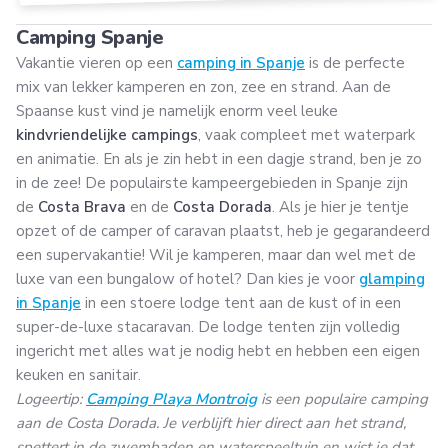
Camping Spanje
Vakantie vieren op een
camping in Spanje
is de perfecte
mix van lekker kamperen en zon, zee en strand. Aan de
Spaanse kust vind je namelijk enorm veel leuke
kindvriendelijke campings
, vaak compleet met waterpark
en animatie. En als je zin hebt in een dagje strand, ben je zo
in de zee! De populairste kampeergebieden in Spanje zijn
de
Costa Brava
en de
Costa Dorada
. Als je hier je tentje
opzet of de camper of caravan plaatst, heb je gegarandeerd
een supervakantie! Wil je kamperen, maar dan wel met de
luxe van een bungalow of hotel? Dan kies je voor
glamping
in Spanje
in een stoere lodge tent aan de kust of in een
super-de-luxe stacaravan. De lodge tenten zijn volledig
ingericht met alles wat je nodig hebt en hebben een eigen
keuken en sanitair.
Logeertip:
Camping Playa Montroig
is een populaire camping
aan de Costa Dorada. Je verblijft hier direct aan het strand,
spettert in de zwembaden en waterspeeltuin en wist je dat