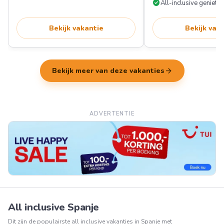
check_circle
All-inclusive genieten
Bekijk vakantie
Bekijk vak
arrow_forward
Bekijk meer van deze vakanties
ADVERTENTIE
All inclusive Spanje
Dit zijn de populairste all inclusive vakanties in Spanje met