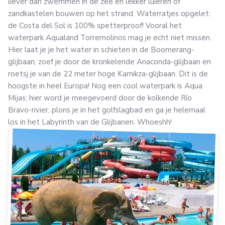
liever dan zwemmen in de zee en lekker luieren of
zandkastelen bouwen op het strand. Waterratjes opgelet:
de Costa del Sol is 100% spetterproof! Vooral het
waterpark Aqualand Torremolinos mag je echt niet missen.
Hier laat je je het water in schieten in de Boomerang-
glijbaan, zoef je door de kronkelende Anaconda-glijbaan en
roetsj je van de 22 meter hoge Kamikza-glijbaan. Dit is de
hoogste in heel Europa! Nog een cool waterpark is Aqua
Mijas; hier word je meegevoerd door de kolkende Río
Bravo-rivier, plons je in het golfslagbad en ga je helemaal
los in het Labyrinth van de Glijbanen. Whoeshh!