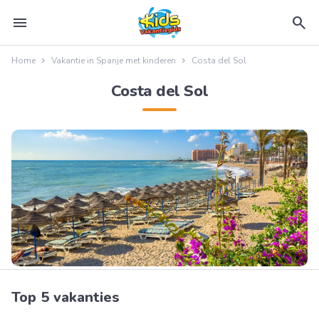
menu
search
Home
Vakantie in Spanje met kinderen
Costa del Sol
Costa del Sol
Top 5 vakanties