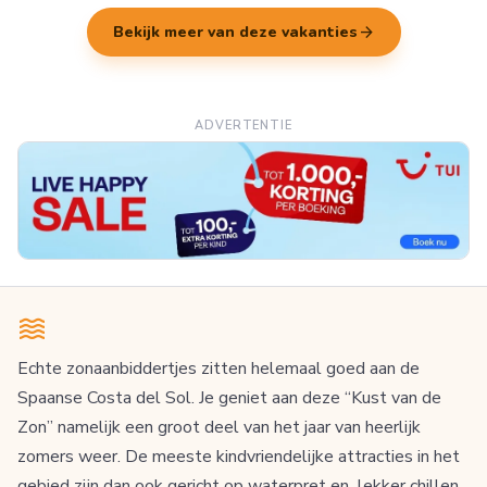
arrow_forward
Bekijk meer van deze vakanties
ADVERTENTIE
Echte zonaanbiddertjes zitten helemaal goed aan de
Spaanse Costa del Sol. Je geniet aan deze “Kust van de
Zon” namelijk een groot deel van het jaar van heerlijk
zomers weer. De meeste kindvriendelijke attracties in het
gebied zijn dan ook gericht op waterpret en lekker chillen