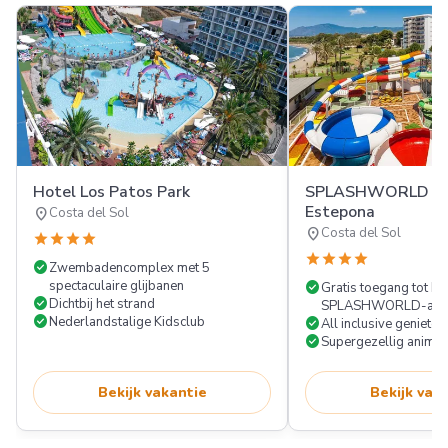
Hotel Los Patos Park
SPLASHWORLD Pl
Estepona
location_on
Costa del Sol
location_on
Costa del Sol
star
star
star
star
star
star
star
star
check_circle
Zwembadencomplex met 5
spectaculaire glijbanen
check_circle
Gratis toegang tot he
check_circle
Dichtbij het strand
SPLASHWORLD-aqu
check_circle
Nederlandstalige Kidsclub
check_circle
All inclusive genieten
check_circle
Supergezellig animat
Bekijk vakantie
Bekijk vak