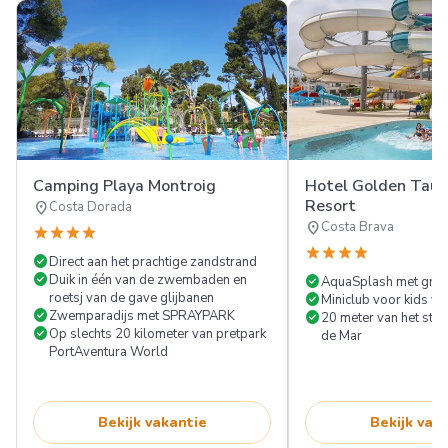
Camping Playa Montroig
Hotel Golden Taur
Resort
location_on
Costa Dorada
location_on
Costa Brava
star
star
star
star
star
star
star
star
check_circle
Direct aan het prachtige zandstrand
check_circle
Duik in één van de zwembaden en
check_circle
AquaSplash met grote
roetsj van de gave glijbanen
check_circle
Miniclub voor kids va
check_circle
Zwemparadijs met SPRAYPARK
check_circle
20 meter van het str
check_circle
Op slechts 20 kilometer van pretpark
de Mar
PortAventura World
Bekijk vakantie
Bekijk vak