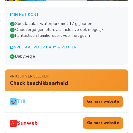
summarize
IN HET KORT
Meer
check_circle
Spectaculair waterpark met 17 glijbanen
FOTO'S
check_circle
Onbezorgd genieten: all-inclusive ook mogelijk
check_circle
Fantastisch familieresort voor het gezin
summarize
SPECIAAL VOOR BABY & PEUTER
check_circle
Babybedje
PRIJZEN VERGELIJKEN
Check beschikbaarheid
TUI
Ga naar website
Sunweb
Ga naar website