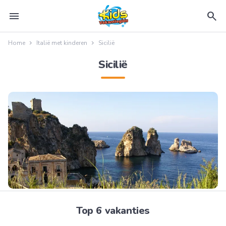
menu
search
Home
Italië met kinderen
Sicilië
Sicilië
Top 6 vakanties