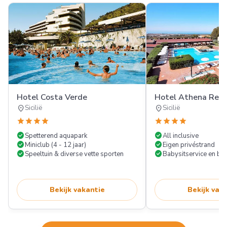
Hotel Costa Verde
Hotel Athena Reso
location_on
location_on
Sicilië
Sicilië
star
star
star
star
star
star
star
star
check_circle
check_circle
Spetterend aquapark
All inclusive
check_circle
check_circle
Miniclub (4 - 12 jaar)
Eigen privéstrand
check_circle
check_circle
Speeltuin & diverse vette sporten
Babysitservice en ba
Bekijk vakantie
Bekijk vak