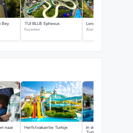
 Bey
TUI BLUE Ephesus
Long Beach Alanya
Kusadasi
Alanya
en naar
Herfstvakantie Turkije
In de meivakantie naar
Turkije