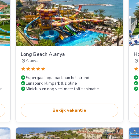
Long Beach Alanya
Ho
location_on
location_on
Alanya
star
star
star
star
star
star
check_circle
check_circle
Supergaaf aquapark aan het strand
check_circle
check_circle
Lunapark, klimpark & zipline
check_circle
check_circle
r
Miniclub en nog veel meer toffe animatie
Bekijk vakantie