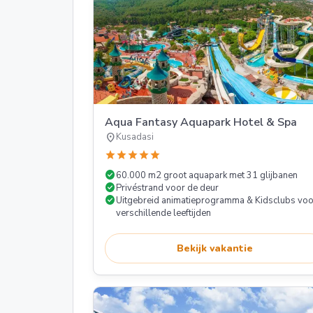
Aqua Fantasy Aquapark Hotel & Spa
location_on
Kusadasi
star
star
star
star
star
check_circle
60.000 m2 groot aquapark met 31 glijbanen
check_circle
Privéstrand voor de deur
check_circle
Uitgebreid animatieprogramma & Kidsclubs voo
verschillende leeftijden
Bekijk vakantie