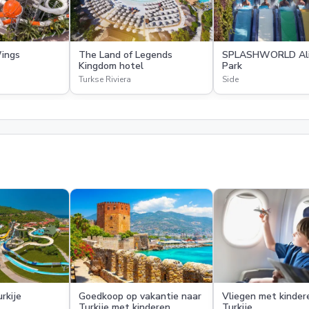
Wings
The Land of Legends
SPLASHWORLD Ali
Kingdom hotel
Park
Turkse Riviera
Side
urkije
Goedkoop op vakantie naar
Vliegen met kinder
Turkije met kinderen
Turkije