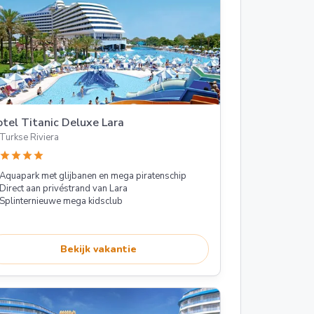
tel Titanic Deluxe Lara
Turkse Riviera
star
star
star
star
Aquapark met glijbanen en mega piratenschip
Direct aan privéstrand van Lara
Splinternieuwe mega kidsclub
Bekijk vakantie