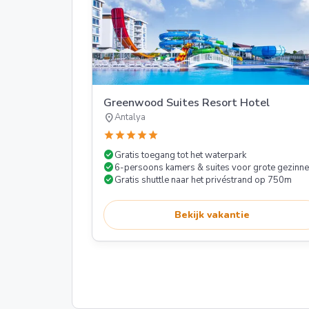
Greenwood Suites Resort Hotel
location_on
Antalya
star
star
star
star
star
check_circle
Gratis toegang tot het waterpark
check_circle
6-persoons kamers & suites voor grote gezinn
check_circle
Gratis shuttle naar het privéstrand op 750m
Bekijk vakantie