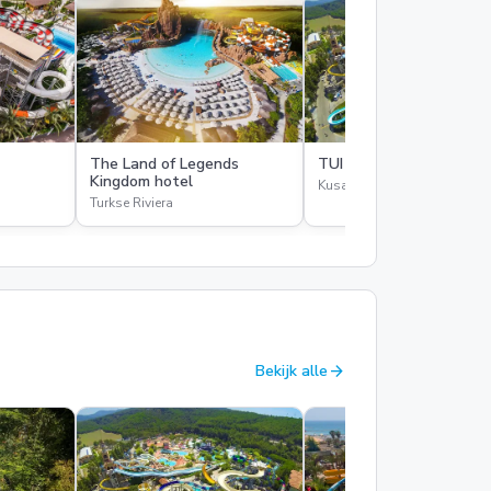
The Land of Legends
TUI BLUE Ephesus
Kingdom hotel
Kusadasi
Turkse Riviera
arrow_forward
Bekijk alle