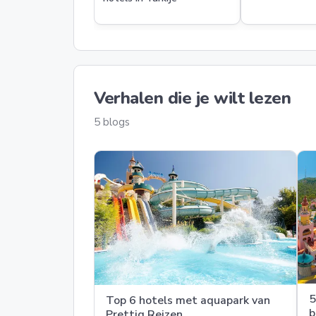
Verhalen die je wilt lezen
5 blogs
5
Top 6 hotels met aquapark van
b
Prettig Reizen