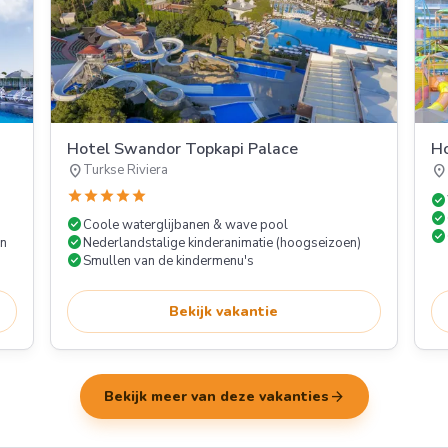
Hotel Swandor Topkapi Palace
Ho
location_on
location_on
Turkse Riviera
star
star
star
star
star
check_circle
check_circle
check_circle
Coole waterglijbanen & wave pool
check_circle
check_circle
en
Nederlandstalige kinderanimatie (hoogseizoen)
check_circle
Smullen van de kindermenu's
Bekijk vakantie
arrow_forward
Bekijk meer van deze vakanties