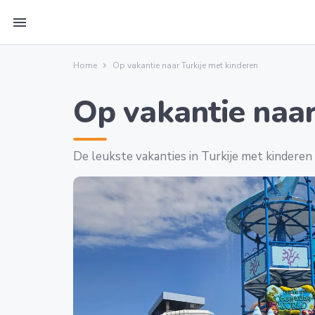
menu
Home
Op vakantie naar Turkije met kinderen
Op vakantie naar
De leukste vakanties in Turkije met kinderen