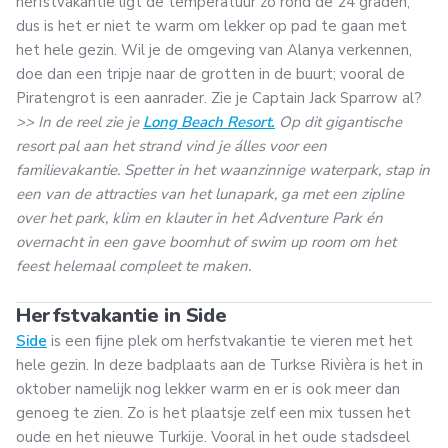
herfstvakantie ligt de temperatuur zo rond de 24 graden,
dus is het er niet te warm om lekker op pad te gaan met
het hele gezin. Wil je de omgeving van Alanya verkennen,
doe dan een tripje naar de grotten in de buurt; vooral de
Piratengrot is een aanrader. Zie je Captain Jack Sparrow al?
>> In de reel zie je
Long Beach Resort.
Op dit gigantische
resort pal aan het strand vind je álles voor een
familievakantie. Spetter in het waanzinnige waterpark, stap in
een van de attracties van het lunapark, ga met een zipline
over het park, klim en klauter in het Adventure Park én
overnacht in een gave boomhut of swim up room om het
feest helemaal compleet te maken.
Herfstvakantie in Side
Side
is een fijne plek om herfstvakantie te vieren met het
hele gezin. In deze badplaats aan de Turkse Rivièra is het in
oktober namelijk nog lekker warm en er is ook meer dan
genoeg te zien. Zo is het plaatsje zelf een mix tussen het
oude en het nieuwe Turkije. Vooral in het oude stadsdeel