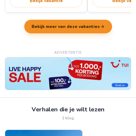
Bekijk vakantie
Bekijk vak
arrow_forward
Bekijk meer van deze vakanties
ADVERTENTIE
Verhalen die je wilt lezen
1 blog