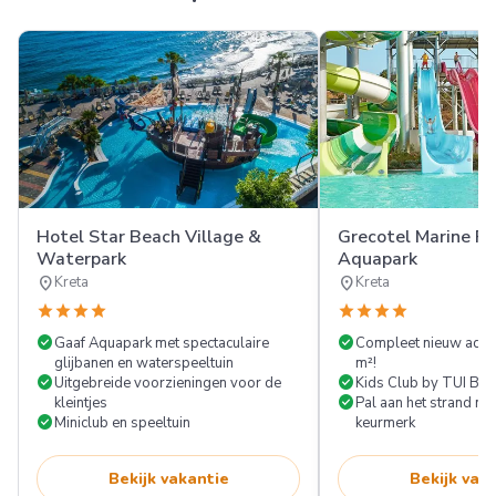
Hotel Star Beach Village &
Grecotel Marine Pa
Waterpark
Aquapark
location_on
location_on
Kreta
Kreta
star
star
star
star
star
star
star
star
check_circle
check_circle
Gaaf Aquapark met spectaculaire
Compleet nieuw aqua
glijbanen en waterspeeltuin
m²!
check_circle
check_circle
Uitgebreide voorzieningen voor de
Kids Club by TUI BL
check_circle
kleintjes
Pal aan het strand m
check_circle
Miniclub en speeltuin
keurmerk
Bekijk vakantie
Bekijk vak