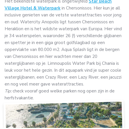
Het bekendste waterpark is ongetwijfeld
Star Beach
Village Hotel & Waterpark
in Chersonissos. Hier kun je all
inclusive genieten van de vetste waterattracties voor jong
en oud. Watercity Anopolis ligt tussen Chersonissos en
Heraklion en is het wildste waterpark van Europa. Hier vind
je 34 waterspelen, waaronder 26 (!) verschillende glijbanen
en spetter je in een giga groot golfslagbad op een
oppervlakte van 80.000 m2. Aqua Splash ligt in de bergen
van Chersonissos en hier wachten meer dan 20
waterglijbanen op je. Limnoupolis Water Park bij Chania is
leuk voor het hele gezin. In dit aquapark vind je super coole
waterglijbanen, een Crazy River, een Lazy River, een jacuzzi
en nog veel meer gave waterattracties.
Tip:
check vooraf goed welke parken nog open zijn in de
herfstvakantie.