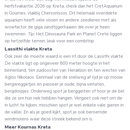
herfstvakantie 2026 op Kreta, check dan het CretAquarium
in Gournes, vlakbij Chersonissos. Dit helemaal overdekte
aquarium heeft vele vissen en andere zeedieren met als
wowfactor de giga zandtijgerhaaien die over je heen
zwemmen.
Tip:
Het Dinosauria Park en Planet Crete liggen
op hetzelfde terrein, leuk voor een combitrip.
Lassithi vlakte Kreta
Ook zeer de moeite waard is een rit door de Lassithi vlakte.
De vlakte ligt op ongeveer 800 meter hoogte in het
binnenland, ten zuidoosten van Heraklion en ten westen van
Agios Nikolaos. Eenmaal van de snelweg af rijd je op mooie
bergweggetjes en passeer je oude, bijna verlaten,
bergdorpjes. Onderweg spot je berggeiten of hoor je de bel
die ze om hun nek hebben hangen. Vergeet ook niet om de
in lucht te kijken, misschien spot je wel enkele vale gieren in
de vallei. En als je goed kijkt, spot je ook beroemde
windmolens waar deze streek bekend om is.
Meer Kournas Kreta