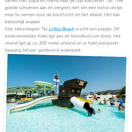
samen met papa en mama naar de top klauteren.
Tip:
Trek
goede schoenen aan en vergeet niet om een extra vestje
mee te nemen voor de boottocht en het eiland. Het kan
behoorlijk waaien.
Kids Vakantiegids Tip:
Lyttos Beach
is echt een plaatje. Dit
kindvriendelijke hotel ligt aan de Noordkust van Kreta. Het
strand ligt op ca. 300 meter afstand en je hebt onbeperkt
toegang tot een spetterend waterpark.