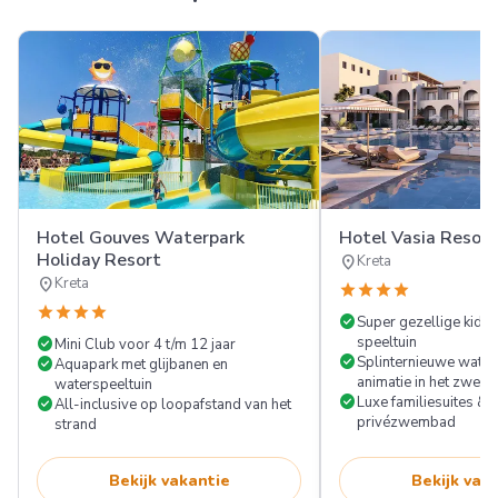
Hotel Gouves Waterpark
Hotel Vasia Resort
Holiday Resort
location_on
Kreta
location_on
Kreta
star
star
star
star
star
star
star
star
check_circle
Super gezellige kids
check_circle
speeltuin
Mini Club voor 4 t/m 12 jaar
check_circle
check_circle
Splinternieuwe water
Aquapark met glijbanen en
animatie in het zwem
waterspeeltuin
check_circle
check_circle
Luxe familiesuites &
All-inclusive op loopafstand van het
privézwembad
strand
Bekijk vakantie
Bekijk vak