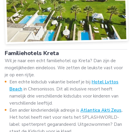
Familiehotels Kreta
Wil je naar een echt familiehotel op Kreta? Dan zijn de
mogelijkheden eindeloos. We zetten de leukste vast voor
je op een rijtje.
Een echte kidsclub vakantie beleef je bij
Hotel Lyttos
Beach
in Chersonissos. Dit all inclusive resort heeft
namelijk drie verschillende kidsclubs voor kinderen van
verschillende leeftijd.
Een ander kindvriendelijk adresje is
Atlantica Akti Zeus
.
Het hotel heeft niet voor niets het SPLASHWORLD-
label: spetterpret gegarandeerd. Uitgezwommen? Dan
staat de Kidsclub voor je klaar!