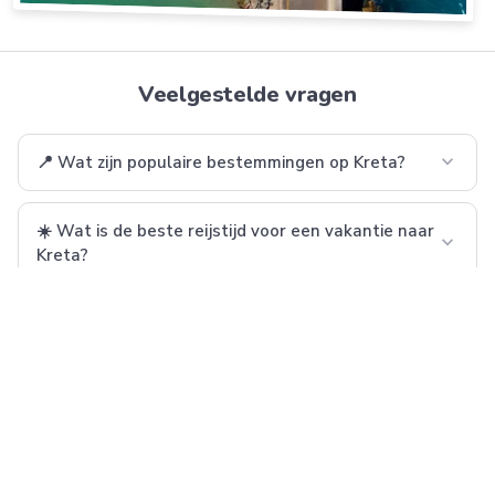
Veelgestelde vragen
expand_more
📍 Wat zijn populaire bestemmingen op Kreta?
☀️ Wat is de beste reijstijd voor een vakantie naar
expand_more
Kreta?
expand_more
✈️ Hoe ver is het vliegen naar Kreta?
expand_more
👪 Wat zijn populaire familieresorts op Kreta?
✔️ Heb ik inentingen nodig voor een vakantie naar
expand_more
Kreta?