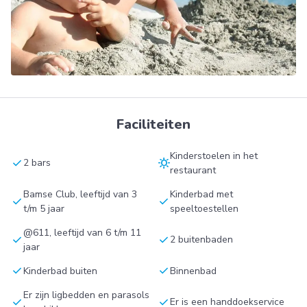
Faciliteiten
Kinderstoelen in het
check
sunny
2 bars
restaurant
Bamse Club, leeftijd van 3
Kinderbad met
check
check
t/m 5 jaar
speeltoestellen
@611, leeftijd van 6 t/m 11
check
check
2 buitenbaden
jaar
check
check
Kinderbad buiten
Binnenbad
Er zijn ligbedden en parasols
check
check
Er is een handdoekservice