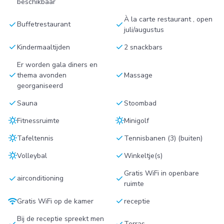
beschikbaar
À la carte restaurant , open
check
check
Buffetrestaurant
juli/augustus
check
check
Kindermaaltijden
2 snackbars
Er worden gala diners en
check
check
thema avonden
Massage
georganiseerd
check
check
Sauna
Stoombad
sunny
sunny
Fitnessruimte
Minigolf
sunny
check
Tafeltennis
Tennisbanen (3) (buiten)
sunny
check
Volleybal
Winkeltje(s)
Gratis WiFi in openbare
check
check
airconditioning
ruimte
wifi
check
Gratis WiFi op de kamer
receptie
Bij de receptie spreekt men
check
check
Terras