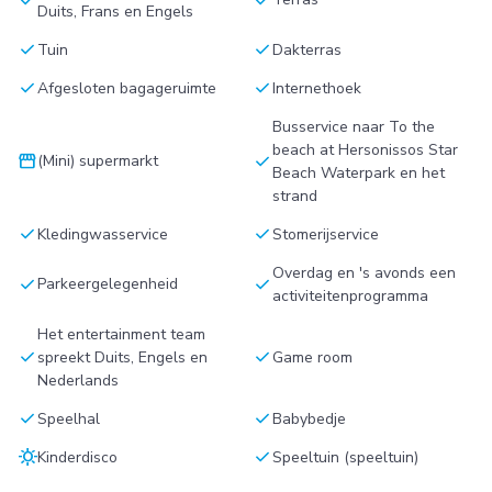
Duits, Frans en Engels
check
check
Tuin
Dakterras
check
check
Afgesloten bagageruimte
Internethoek
Busservice naar To the
beach at Hersonissos Star
storefront
check
(Mini) supermarkt
Beach Waterpark en het
strand
check
check
Kledingwasservice
Stomerijservice
Overdag en 's avonds een
check
check
Parkeergelegenheid
activiteitenprogramma
Het entertainment team
check
check
spreekt Duits, Engels en
Game room
Nederlands
check
check
Speelhal
Babybedje
sunny
check
Kinderdisco
Speeltuin (speeltuin)