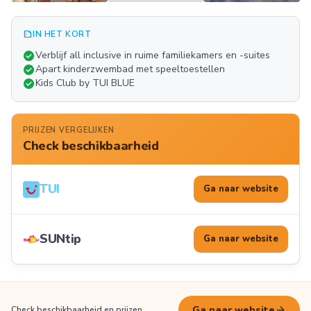
summarize
IN HET KORT
Meer
check_circle
Verblijf all inclusive in ruime familiekamers en -suites
FOTO'S
check_circle
Apart kinderzwembad met speeltoestellen
check_circle
Kids Club by TUI BLUE
PRIJZEN VERGELIJKEN
Check beschikbaarheid
TUI
Ga naar website
SUNtip
Ga naar website
arrow_forward
Ga naar website
Check beschikbaarheid en prijzen