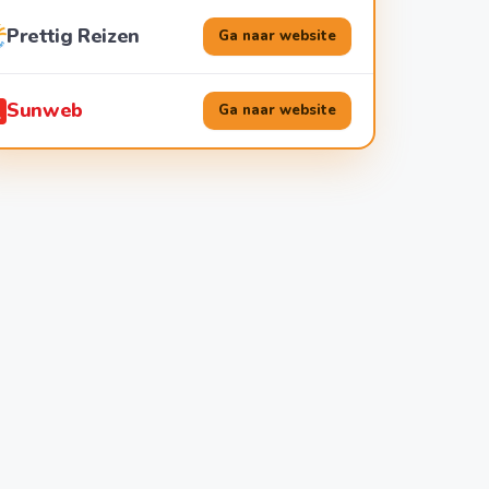
Prettig Reizen
Ga naar website
Sunweb
Ga naar website