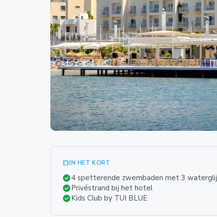
summarize
IN HET KORT
check_circle
4 spetterende zwembaden met 3 watergli
check_circle
Privéstrand bij het hotel
check_circle
Kids Club by TUI BLUE