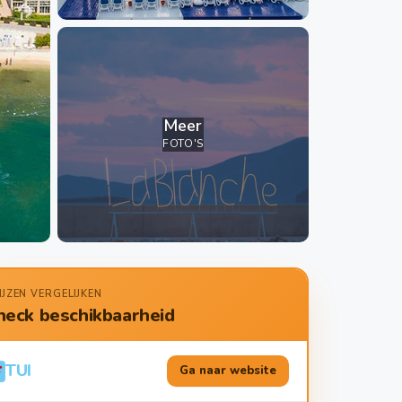
Meer
FOTO'S
IJZEN VERGELIJKEN
heck beschikbaarheid
TUI
Ga naar website