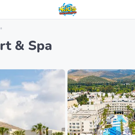
pa
rt & Spa