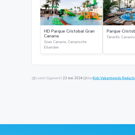
HD Parque Cristobal Gran
Parque Cristob
Canaria
Tenerife, Canari
Gran Canaria, Canarische
Eilanden
update
Laatst bijgewerkt:
23 mei 2024
update
door
Kids Vakantiegids Redacti