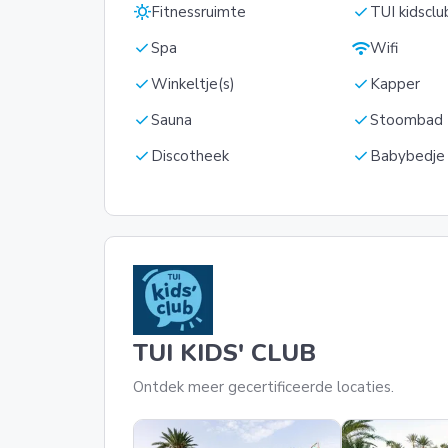
sunny
check
Fitnessruimte
TUI kidsclu
check
wifi
Spa
Wifi
check
check
Winkeltje(s)
Kapper
check
check
Sauna
Stoombad
check
check
Discotheek
Babybedje
TUI KIDS' CLUB
Ontdek meer gecertificeerde locaties.