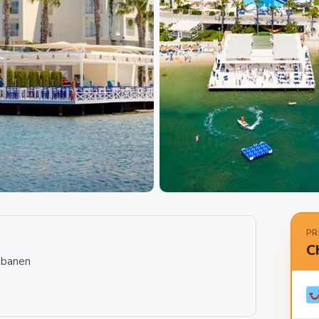
PR
C
jbanen