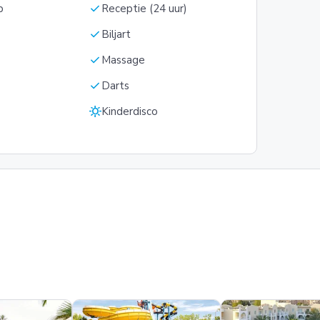
check
b
Receptie (24 uur)
check
Biljart
check
Massage
check
Darts
sunny
Kinderdisco