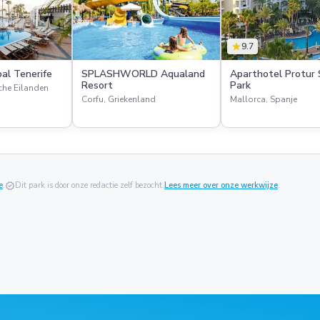
star
9.7
al Tenerife
SPLASHWORLD Aqualand
Aparthotel Protur 
Resort
Park
sche Eilanden
Corfu, Griekenland
Mallorca, Spanje
e
.
verified
Dit park is door onze redactie zelf bezocht.
Lees meer over onze werkwijze
.