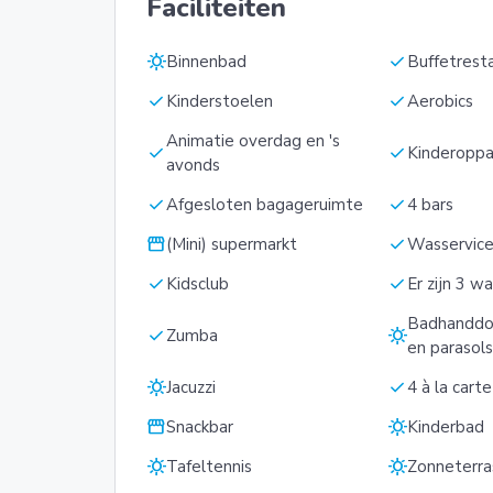
Faciliteiten
sunny
check
Binnenbad
Buffetrest
check
check
Kinderstoelen
Aerobics
Animatie overdag en 's
check
check
Kinderopp
avonds
check
check
Afgesloten bagageruimte
4 bars
storefront
check
(Mini) supermarkt
Wasservic
check
check
Kidsclub
Er zijn 3 w
Badhanddo
check
sunny
Zumba
en parasol
sunny
check
Jacuzzi
4 à la cart
storefront
sunny
Snackbar
Kinderbad
sunny
sunny
Tafeltennis
Zonneterra