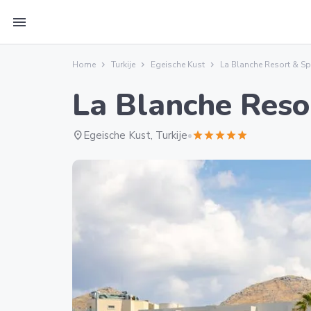
menu
Home
Turkije
Egeische Kust
La Blanche Resort & S
La Blanche Reso
location_on
Egeische Kust, Turkije
•
star
star
star
star
star