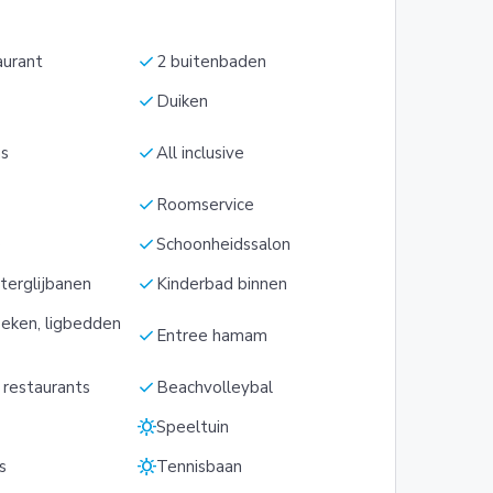
check
aurant
2 buitenbaden
check
Duiken
check
as
All inclusive
check
Roomservice
check
e
Schoonheidssalon
check
aterglijbanen
Kinderbad binnen
eken, ligbedden
check
Entree hamam
s
check
e restaurants
Beachvolleybal
sunny
Speeltuin
sunny
s
Tennisbaan