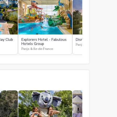
Bay Club
Explorers Hotel - Fabulous
Disneyland Hotel
Hotels Group
Parijs & Ile-de-France
Parijs & Ile-de-France