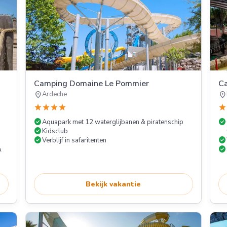
Camping Domaine Le Pommier
Ca
location_on
location_on
Ardeche
star
star
star
star
star
check_circle
check_circle
Aquapark met 12 waterglijbanen & piratenschip
check_circle
Kidsclub
check_circle
check_circle
Verblijf in safaritenten
check_circle
&
Bekijk vakantie