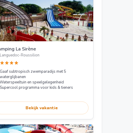
mping La Sirène
Languedoc-Roussilion
star
star
star
star
Gaaf subtropisch zwemparadijs met 5
waterglijbanen
Waterspeeltuin en speelgelegenheid
Supercool programma voor kids & tieners
Bekijk vakantie