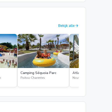
arrow_forward
Bekijk alle
Camping Séquoia Parc
Atlantic Club Montalive
n
Poitou-Charentes
Nouvelle-Aquitaine