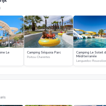
ijk
k
ine Le
Camping Séquoia Parc
Camping Le Soleil d
Méditerranée
Poitou-Charentes
Languedoc-Roussilio
aris