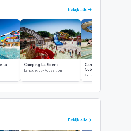
arrow_forward
Bekijk alle
e la
Camping La Sirène
Camping Domaine du
Colombier
Languedoc-Roussilion
n
Cote d'Azur
arrow_forward
Bekijk alle