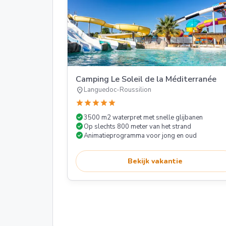
Camping Le Soleil de la Méditerranée
location_on
Languedoc-Roussilion
star
star
star
star
star
check_circle
3500 m2 waterpret met snelle glijbanen
check_circle
Op slechts 800 meter van het strand
check_circle
Animatieprogramma voor jong en oud
Bekijk vakantie