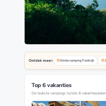
Ontdek meer:
travel_explore
travel_explore
Kindercamping Frankrijk
Top 6 vakanties
De leukste campings, hotels & vakantieparken