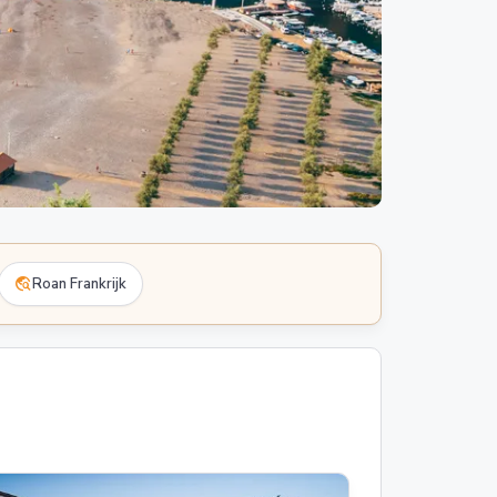
travel_explore
Roan Frankrijk