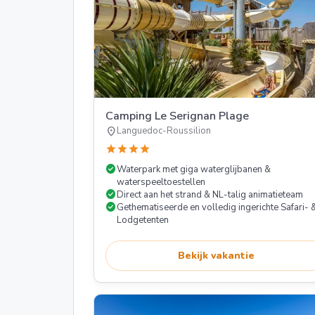
Camping Le Serignan Plage
location_on
Languedoc-Roussilion
star
star
star
star
check_circle
Waterpark met giga waterglijbanen &
waterspeeltoestellen
check_circle
Direct aan het strand & NL-talig animatieteam
check_circle
Gethematiseerde en volledig ingerichte Safari- 
Lodgetenten
Bekijk vakantie