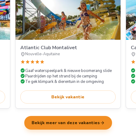
Atlantic Club Montalivet
Ca
location_on
location_on
Nouvelle-Aquitaine
star
star
star
star
star
star
check_circle
check_circle
Gaaf waterspeelpark & nieuwe boomerang slide
check_circle
check_circle
Paardrijden op het strand bij de camping
check_circle
check_circle
Te gek klimpark & dierentuin in de omgeving
Bekijk vakantie
arrow_forward
Bekijk meer van deze vakanties