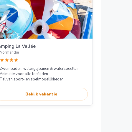
mping La Vallée
Normandie
star
star
star
star
Zwembaden, waterglijbanen & waterspeeltuin
Animatie voor alle leeftijden
Tal van sport- en spelmogelijkheden
Bekijk vakantie