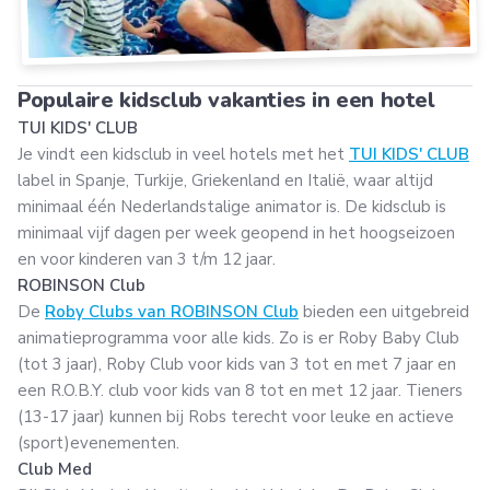
Populaire kidsclub vakanties in een hotel
TUI KIDS' CLUB
Je vindt een kidsclub in veel hotels met het
TUI KIDS' CLUB
label in Spanje, Turkije, Griekenland en Italië, waar altijd
minimaal één Nederlandstalige animator is. De kidsclub is
minimaal vijf dagen per week geopend in het hoogseizoen
en voor kinderen van 3 t/m 12 jaar.
ROBINSON Club
De
Roby Clubs van ROBINSON Club
bieden een uitgebreid
animatieprogramma voor alle kids. Zo is er Roby Baby Club
(tot 3 jaar), Roby Club voor kids van 3 tot en met 7 jaar en
een R.O.B.Y. club voor kids van 8 tot en met 12 jaar. Tieners
(13-17 jaar) kunnen bij Robs terecht voor leuke en actieve
(sport)evenementen.
Club Med