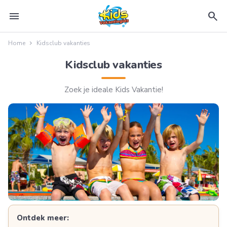
menu
search
Home
Kidsclub vakanties
Kidsclub vakanties
Zoek je ideale Kids Vakantie!
Ontdek meer: