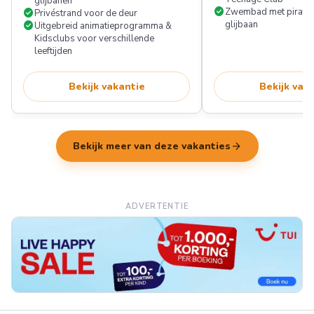
glijbanen
check_circle
check_circle
Zwembad met piraten
Privéstrand voor de deur
check_circle
glijbaan
Uitgebreid animatieprogramma &
Kidsclubs voor verschillende
leeftijden
Bekijk vakantie
Bekijk vak
arrow_forward
Bekijk meer van deze vakanties
ADVERTENTIE