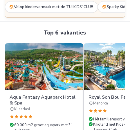
travel_explore
travel_explore
Volop kindervermaak met de TUI KIDS' CLUB
Sparky Kids 
Top 6 vakanties
Aqua Fantasy Aquapark Hotel
Royal Son Bou Fami
& Spa
location_on
Menorca
location_on
Kusadasi
star
star
star
star
star
star
star
star
star
check_circle
Hét familieresort va
check_circle
check_circle
Kikoland met Kids-, Ju
60.000 m2 groot aquapark met 31
Teenage Club