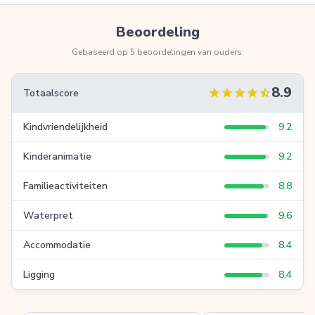
Beoordeling
Gebaseerd op 5 beoordelingen van ouders.
8.9
star
star
star
star
star_half
Totaalscore
Kindvriendelijkheid
9.2
Kinderanimatie
9.2
Familieactiviteiten
8.8
Waterpret
9.6
Accommodatie
8.4
Ligging
8.4