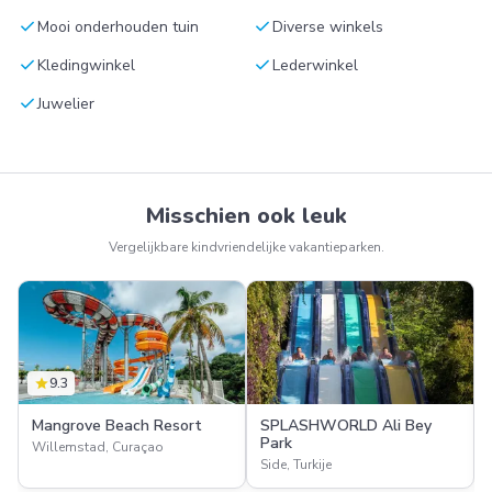
check
check
Mooi onderhouden tuin
Diverse winkels
check
check
Kledingwinkel
Lederwinkel
check
Juwelier
Misschien ook leuk
Vergelijkbare kindvriendelijke vakantieparken.
star
9.3
Mangrove Beach Resort
SPLASHWORLD Ali Bey
Park
Willemstad, Curaçao
Side, Turkije