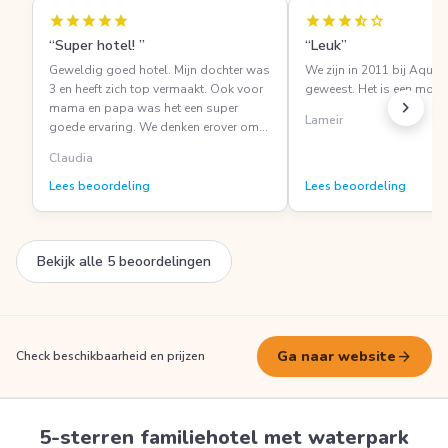
star
star
star
star
star
star
star
star
star_half
star
“Super hotel! ”
“Leuk”
Geweldig goed hotel. Mijn dochter was
We zijn in 2011 bij Aqua 
3 en heeft zich top vermaakt. Ook voor
geweest. Het is een mooi 
chevron_right
mama en papa was het een super
Lameir
goede ervaring. We denken erover om
er weer terug naar toe te gaan!
Claudia
Lees beoordeling
Lees beoordeling
Bekijk alle 5 beoordelingen
arrow_forward
Ga naar website
Check beschikbaarheid en prijzen
5-sterren familiehotel met waterpark