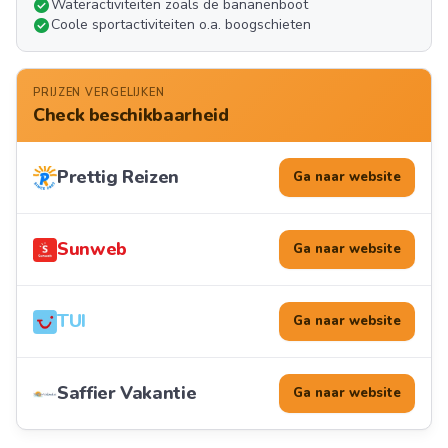
check_circle
Wateractiviteiten zoals de bananenboot
check_circle
Coole sportactiviteiten o.a. boogschieten
PRIJZEN VERGELIJKEN
Check beschikbaarheid
Prettig Reizen
Ga naar website
Sunweb
Ga naar website
TUI
Ga naar website
Saffier Vakantie
Ga naar website