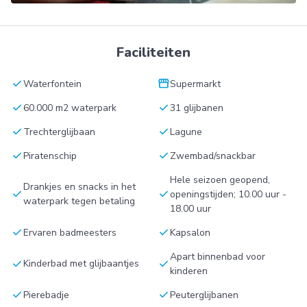
Faciliteiten
check
storefront
Waterfontein
Supermarkt
check
check
60.000 m2 waterpark
31 glijbanen
check
check
Trechterglijbaan
Lagune
check
check
Piratenschip
Zwembad/snackbar
Hele seizoen geopend,
Drankjes en snacks in het
check
check
openingstijden; 10.00 uur -
waterpark tegen betaling
18.00 uur
check
check
Ervaren badmeesters
Kapsalon
Apart binnenbad voor
check
check
Kinderbad met glijbaantjes
kinderen
check
check
Pierebadje
Peuterglijbanen