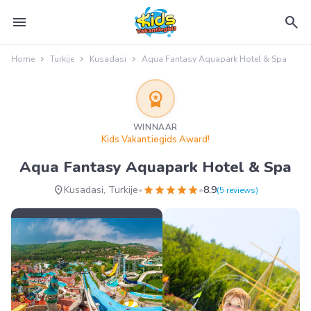
menu
search
Home
Turkije
Kusadasi
Aqua Fantasy Aquapark Hotel & Spa
workspace_premium
WINNAAR
Kids Vakantiegids Award!
Aqua Fantasy Aquapark Hotel & Spa
location_on
star
star
star
star
star
Kusadasi, Turkije
•
•
8.9
(5 reviews)