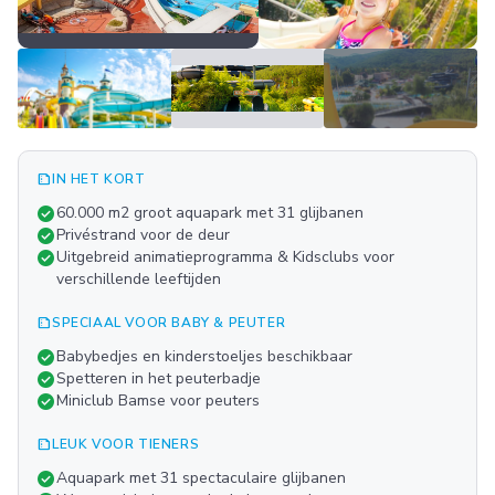
summarize
IN HET KORT
Meer
check_circle
60.000 m2 groot aquapark met 31 glijbanen
FOTO'S
check_circle
Privéstrand voor de deur
check_circle
Uitgebreid animatieprogramma & Kidsclubs voor
verschillende leeftijden
summarize
SPECIAAL VOOR BABY & PEUTER
check_circle
Babybedjes en kinderstoeljes beschikbaar
check_circle
Spetteren in het peuterbadje
check_circle
Miniclub Bamse voor peuters
summarize
LEUK VOOR TIENERS
check_circle
Aquapark met 31 spectaculaire glijbanen