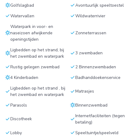
sunny
check
Golfslagbad
Avontuurlijk speeltoestel
check
check
Watervallen
Wildwaterrivier
Waterpark in voor- en
sunny
check
naseizoen afwijkende
Zonneterrassen
openingstijden
Ligbedden op het strand, bij
sunny
check
3 zwembaden
het zwembad en waterpark
check
check
Rustig gelegen zwembad
2 Binnenzwembaden
sunny
check
4 Kinderbaden
Badhanddoekenservice
Ligbedden op het strand , bij
check
check
Matrasjes
het zwembad en waterpark
check
sunny
Parasols
Binnenzwembad
Internetfaciliteiten (tegen
check
check
Discotheek
betaling)
check
check
Lobby
Speeltuintje/speelveld