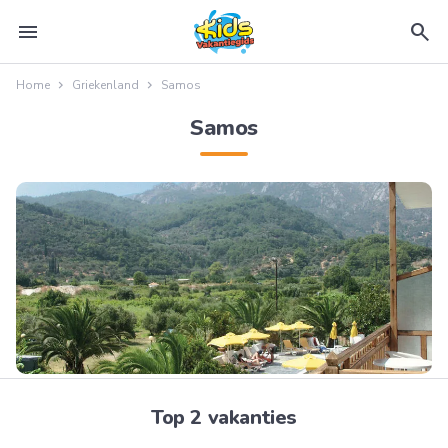
menu
search
Home
Griekenland
Samos
Samos
Top 2 vakanties