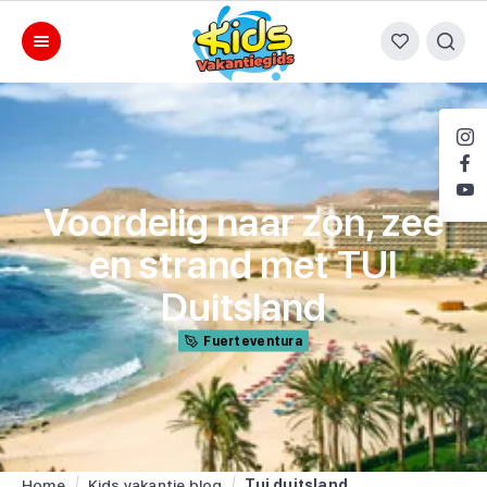
Voordelig naar zon, zee
en strand met TUI
Duitsland
Fuerteventura
Home
Kids vakantie blog
Tui duitsland